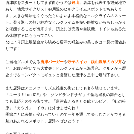
唐津駅をスタートしてまず向かうのは
鏡山
。唐津を代表する観光地で
あり、地元サイクリスト御用達のヒルクライムスポットでもありま
す。大きな鳥居をくぐったらいよいよ本格的なヒルクライムのスター
ト。登り返しの無い純粋なヒルクライムを短い距離ながらもしっかり
と堪能することが出来ます。頂上には売店や自販機、トイレもあるた
め休憩するにももってこい。
なにより頂上展望台から眺める唐津の町並みの美しさは一見の価値あ
りです！
ご当地グルメである
唐津バーガー
や
呼子のイカ
、
鏡山温泉のカツ丼
な
ど、お腹が空いても大丈夫！ヒルクライムから海景色、グルメから歴
史までをコンパクトにギュッと凝縮した唐津を是非ご堪能下さい。
また唐津はアニメツーリズム推進の街としても名を馳せています。
「ユーリ !!! on ICE」や「ゾンビランドサガ 」の聖地巡礼の舞台とし
ても見応えのある街です。「唐津市ふるさと会館アルピノ」「虹の松
原」「カツ丼」「イカ」は外せませんね！
季節ごとに表情が変わっていくので一年を通して楽しむことができる
魅力あふれるスポット、唐津へぜひどうぞ！