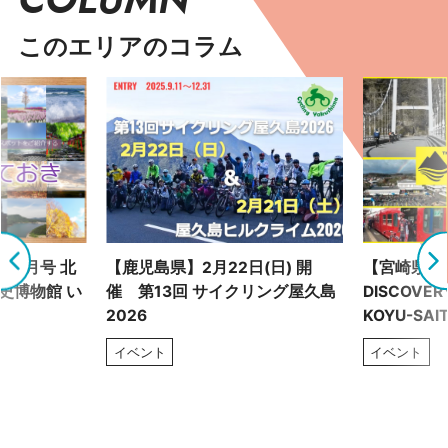
このエリアのコラム
 6月号 北
【鹿児島県】2月22日(日) 開
【宮崎県】
史博物館 い
催 第13回 サイクリング屋久島
DISCOVERY
2026
KOYU-SAIT
イベント
イベント