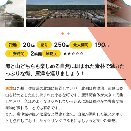
20
250
190
距離
登り
最大標高
km
m
m
2
目安時間
難易度
★★☆☆☆
時間
海と山どちらも楽しめる自然に囲まれた素朴で魅力た
っぷりな街、唐津を巡りましょう！
唐津
は九州、佐賀県の北部に位置しており、北側は唐津湾、南側は鏡
山を始めとした山に挟まれた小さな町です。唐津湾自体が大きく湾曲
しており、入江のような形状をしているために海は穏やかで豊富な海
産物が獲れることでも有名です。
また、唐津城や虹ノ松原など歴史と文化、自然が調和した観光スポッ
トも点在しており、サイクリングで巡るにはちょうど良い距離感。