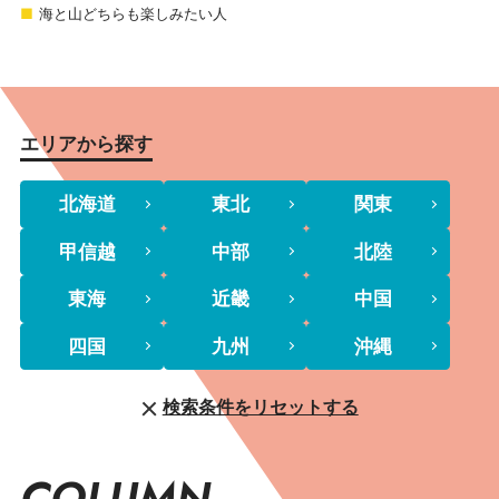
海と山どちらも楽しみたい人
エリアから探す
北海道
東北
関東
甲信越
中部
北陸
東海
近畿
中国
四国
九州
沖縄
検索条件をリセットする
COLUMN