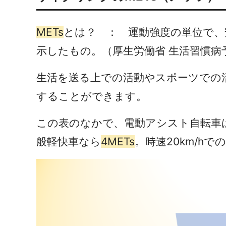
METs
とは？ ：
運動強度の単位で、
示したもの。（厚生労働省 生活習慣
生活を送る上での活動やスポーツでの
することができます。
この表のなかで、電動アシスト自転車は
般軽快車なら
4METs
。時速20km/h