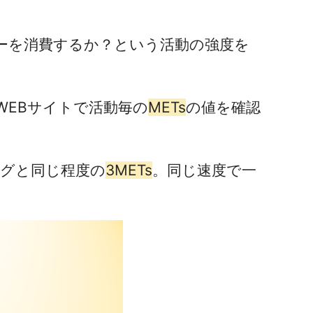
ーを消費するか？という活動の強度を
WEBサイトで活動毎の
METs
の値を確認
ングと同じ程度の
3METs
。同じ速度で一