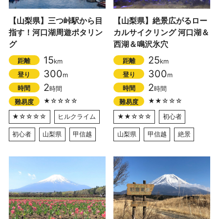
【山梨県】三つ峠駅から目
【山梨県】絶景広がるロー
指す！河口湖周遊ポタリン
カルサイクリング 河口湖＆
グ
西湖＆鳴沢氷穴
15
25
距離
距離
km
km
300
300
登り
登り
m
m
2
2
時間
時間
時間
時間
★☆☆☆☆
★★☆☆☆
難易度
難易度
★☆☆☆☆
ヒルクライム
★★☆☆☆
初心者
初心者
山梨県
甲信越
山梨県
甲信越
絶景