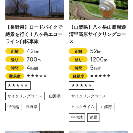
【長野県】ロードバイクで
【山梨県】八ヶ岳山麓周遊
絶景を行く！八ヶ岳エコー
清里高原サイクリングコー
ライン自転車旅
ス
42
52
距離
距離
km
km
700
1200
登り
登り
m
m
4
5
時間
時間
時間
時間
★★★☆☆
★★★★★
難易度
難易度
★★★☆☆
★★★★☆
サイクリングコース
山梨県
サイクリングコース
甲信越
長野県
ヒルクライム
山梨県
甲信越
絶景