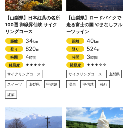
【山梨県】日本紅葉の名所
【山梨県】ロードバイクで
100選 御嶽昇仙峡 サイク
走る富士の国 やまなしフル
リングコース
ーツライン
34
40
距離
距離
km
km
820
524
登り
登り
m
m
4
3
時間
時間
時間
時間
★★★☆☆
★★★☆☆
難易度
難易度
サイクリングコース
サイクリングコース
山梨県
スイーツ
山梨県
甲信越
温泉
甲信越
輪行
紅葉