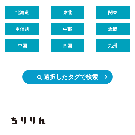
北海道
東北
関東
甲信越
中部
近畿
中国
四国
九州
選択したタグで検索