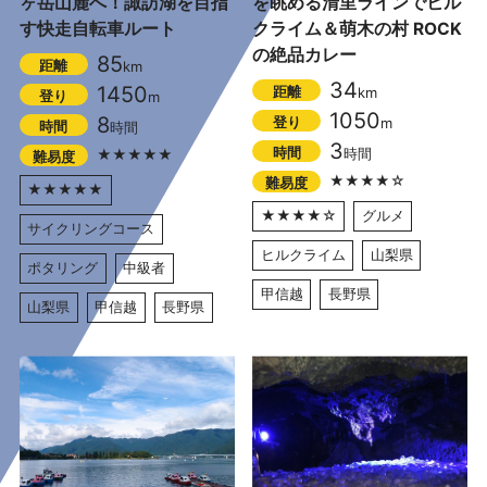
ヶ岳山麓へ！諏訪湖を目指
を眺める清里ラインでヒル
す快走自転車ルート
クライム＆萌木の村 ROCK
の絶品カレー
85
距離
km
34
1450
距離
km
登り
m
1050
8
登り
m
時間
時間
3
時間
時間
★★★★★
難易度
★★★★☆
難易度
★★★★★
★★★★☆
グルメ
サイクリングコース
ヒルクライム
山梨県
ポタリング
中級者
甲信越
長野県
山梨県
甲信越
長野県