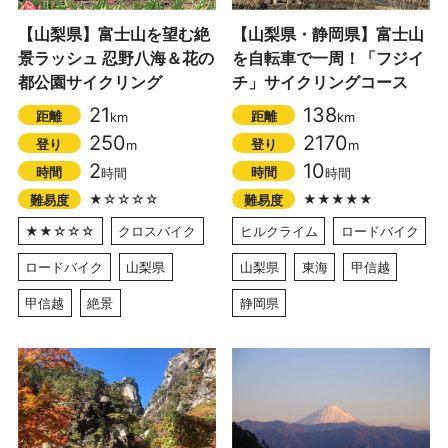
【山梨県】富士山を望む絶
【山梨県・静岡県】富士山
景ラッシュ 忍野八海＆花の
を自転車で一周！「フジイ
都公園サイクリング
チ」サイクリングコース
21
138
距離
距離
km
km
250
2170
登り
登り
m
m
2
10
時間
時間
時間
時間
★☆☆☆☆
★★★★★
難易度
難易度
★★☆☆☆
クロスバイク
ヒルクライム
ロードバイク
ロードバイク
山梨県
山梨県
東海
甲信越
甲信越
絶景
静岡県