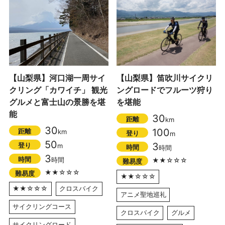
【山梨県】河口湖一周サイ
【山梨県】笛吹川サイクリ
クリング「カワイチ」 観光
ングロードでフルーツ狩り
グルメと富士山の景勝を堪
を堪能
能
30
距離
km
30
100
距離
km
登り
m
50
3
登り
m
時間
時間
3
時間
時間
★★☆☆☆
難易度
★★☆☆☆
難易度
★★☆☆☆
★★☆☆☆
クロスバイク
アニメ聖地巡礼
サイクリングコース
クロスバイク
グルメ
サイクリングロード