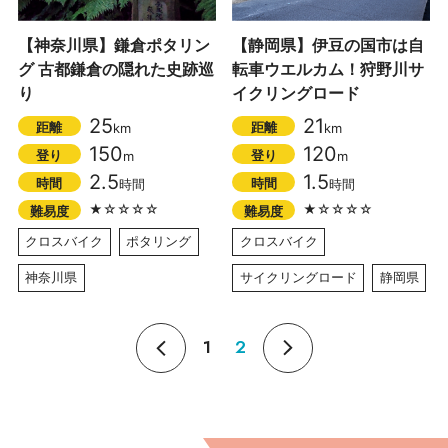
【神奈川県】鎌倉ポタリン
【静岡県】伊豆の国市は自
グ 古都鎌倉の隠れた史跡巡
転車ウエルカム！狩野川サ
り
イクリングロード
25
21
距離
距離
km
km
150
120
登り
登り
m
m
2.5
1.5
時間
時間
時間
時間
★☆☆☆☆
★☆☆☆☆
難易度
難易度
クロスバイク
ポタリング
クロスバイク
神奈川県
サイクリングロード
静岡県
1
2