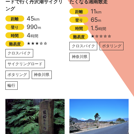
ードで行く丹沢湖サイクリ
たくなる湘南散走
ング
11
距離
km
45
65
距離
km
登り
m
990
1.5
登り
m
時間
時間
4
時間
時間
★☆☆☆☆
難易度
★★★☆☆
難易度
クロスバイク
ポタリング
クロスバイク
神奈川県
サイクリングロード
ポタリング
神奈川県
輪行