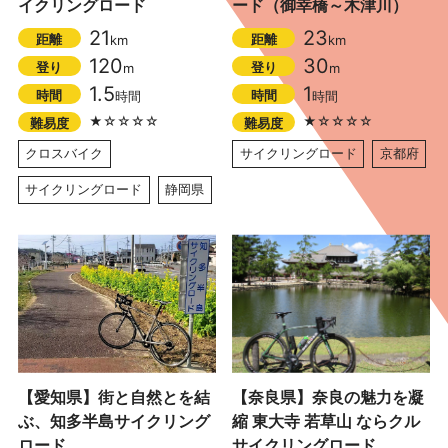
イクリングロード
ード（御幸橋～木津川）
21
23
距離
距離
km
km
120
30
登り
登り
m
m
1.5
1
時間
時間
時間
時間
★☆☆☆☆
★☆☆☆☆
難易度
難易度
クロスバイク
サイクリングロード
京都府
サイクリングロード
静岡県
【愛知県】街と自然とを結
【奈良県】奈良の魅力を凝
ぶ、知多半島サイクリング
縮 東大寺 若草山 ならクル
ロード
サイクリングロード