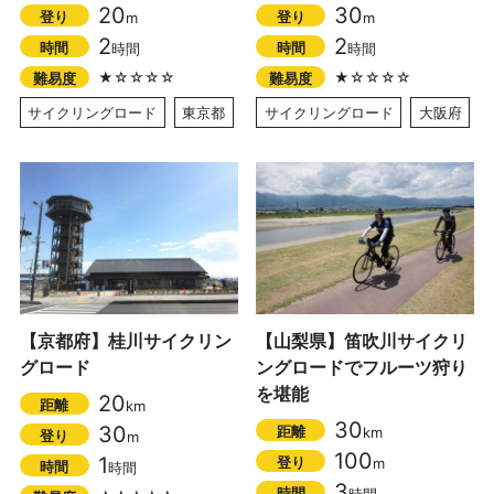
20
30
登り
登り
m
m
2
2
時間
時間
時間
時間
★☆☆☆☆
★☆☆☆☆
難易度
難易度
サイクリングロード
東京都
サイクリングロード
大阪府
【京都府】桂川サイクリン
【山梨県】笛吹川サイクリ
グロード
ングロードでフルーツ狩り
を堪能
20
距離
km
30
30
距離
km
登り
m
100
1
登り
m
時間
時間
3
時間