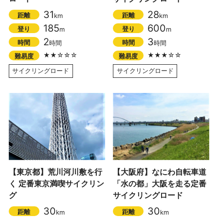
31
28
距離
距離
km
km
185
600
登り
登り
m
m
2
3
時間
時間
時間
時間
★★☆☆☆
★★★☆☆
難易度
難易度
サイクリングロード
サイクリングロード
【東京都】荒川河川敷を行
【大阪府】なにわ自転車道
く 定番東京満喫サイクリン
「水の都」大阪を走る定番
グ
サイクリングロード
30
30
距離
距離
km
km