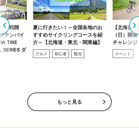
で全7戦開
夏に行きたい！～全国各地のお
【北海道】7
ウンテンバイ
すすめサイクリングコースを紹
（日）開催
A TIRE
介～【北海道・東北・関東編】
チャレンジ
L SERIES ダ
グルメ
初心者
観光
イベント
もっと見る