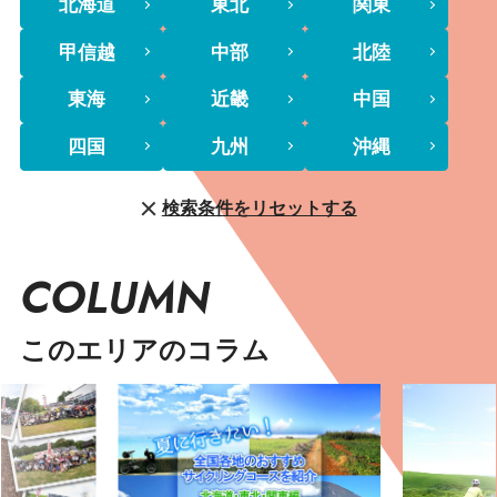
北海道
東北
関東
甲信越
中部
北陸
東海
近畿
中国
四国
九州
沖縄
検索条件をリセットする
COLUMN
このエリアのコラム