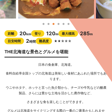
20
120
285
距離
登り
最大標高
km
m
m
2
目安時間
難易度
★★☆☆☆
時間
THE北海道な景色とグルメを堪能
日本の食倉庫、北海道。
食料自給率全国トップの北海道は美味しい食材にあふれた場所でもあ
ります。
ウニやホタテ、ホッケと言った魚介類から、チーズや牛乳などの酪農
製品、さらには豊かな土地を活かした農作物など、
さまざまな食を楽しむことができます。
グルメは北海道をサイクリングする際の一番のご褒美かもしれませ