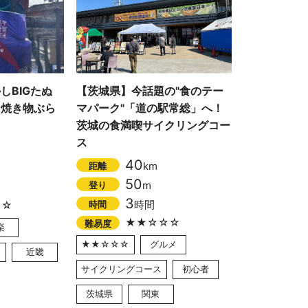
しBIGたぬ
【茨城県】今話題の"食のテー
！焼き物ぶら
マパーク"「道の駅常総」へ！
茨城の食満喫サイクリングコー
ス
40
km
距離
50
m
登り
3
時間
時間
☆☆
★★☆☆☆
難易度
楽
★★☆☆☆
グルメ
近畿
サイクリングコース
初心者
茨城県
関東