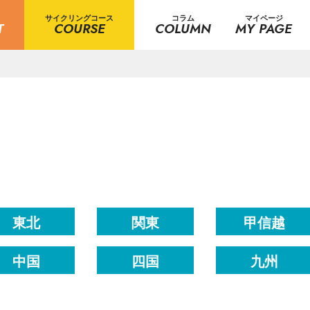
サイクリングコース
コラム
マイページ
T
COURSE
COLUMN
MY PAGE
東北
関東
甲信越
中国
四国
九州