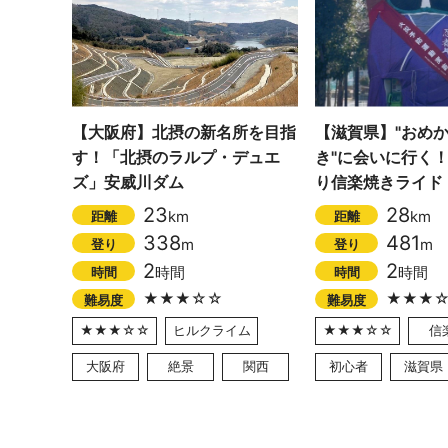
【大阪府】北摂の新名所を目指
【滋賀県】"おめか
す！「北摂のラルプ・デュエ
き"に会いに行く
ズ」安威川ダム
り信楽焼きライド
23
28
km
km
距離
距離
338
481
m
m
登り
登り
2
2
時間
時間
時間
時間
★★★☆☆
★★★
難易度
難易度
★★★☆☆
ヒルクライム
★★★☆☆
信
大阪府
絶景
関西
初心者
滋賀県