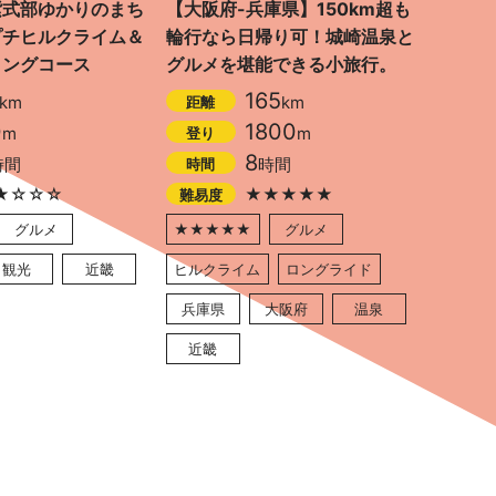
紫式部ゆかりのまち
【大阪府-兵庫県】150km超も
プチヒルクライム＆
輪行なら日帰り可！城崎温泉と
リングコース
グルメを堪能できる小旅行。
165
km
km
距離
0
1800
m
m
登り
8
時間
時間
時間
★☆☆☆
★★★★★
難易度
グルメ
★★★★★
グルメ
観光
近畿
ヒルクライム
ロングライド
兵庫県
大阪府
温泉
近畿