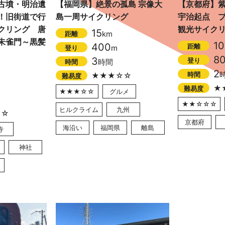
古墳・明治遺
【福岡県】絶景の孤島 宗像大
【京都府】
！旧街道で行
島一周サイクリング
宇治起点 
クリング 唐
観光サイク
15
km
距離
朱雀門～黒髪
10
400
距離
m
登り
8
3
登り
時間
時間
2
時間
★★★☆☆
難易度
★
難易度
★★★☆☆
グルメ
★★☆☆☆
ヒルクライム
九州
☆☆
京都府
海沿い
福岡県
離島
寺
神社