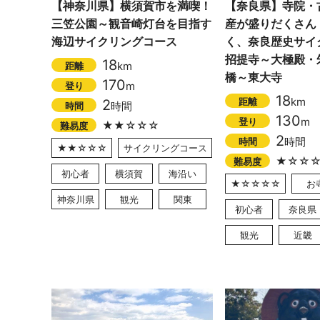
【神奈川県】横須賀市を満喫！
【奈良県】寺院・
三笠公園～観音崎灯台を目指す
産が盛りだくさん
海辺サイクリングコース
く、奈良歴史サイ
招提寺～大極殿・
18
km
距離
橋～東大寺
170
m
登り
18
km
距離
2
時間
時間
130
m
登り
★★☆☆☆
難易度
2
時間
時間
★★☆☆☆
サイクリングコース
★☆☆
難易度
初心者
横須賀
海沿い
★☆☆☆☆
お
神奈川県
観光
関東
初心者
奈良県
観光
近畿