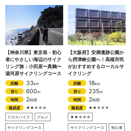
【神奈川県】東京発・初心
【大阪府】安満遺跡公園か
者にやさしい海辺のサイク
ら摂津峡公園へ！高槻市民
リング旅：小田原〜真鶴〜
がおすすめするローカルサ
湯河原サイクリングコース
イクリング
33
18
距離
距離
km
km
600
235
登り
登り
m
m
2
2
時間
時間
時間
時間
★★☆☆☆
★★☆☆☆
難易度
難易度
クロスバイク
グルメ
★★☆☆☆
サイクリングコース
サイクリングコース
初心者