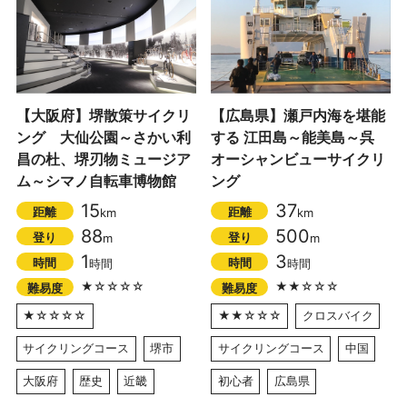
【大阪府】堺散策サイクリ
【広島県】瀬戸内海を堪能
ング 大仙公園～さかい利
する 江田島～能美島～呉
昌の杜、堺刃物ミュージア
オーシャンビューサイクリ
ム～シマノ自転車博物館
ング
15
37
距離
距離
km
km
88
500
登り
登り
m
m
1
3
時間
時間
時間
時間
★☆☆☆☆
★★☆☆☆
難易度
難易度
★☆☆☆☆
★★☆☆☆
クロスバイク
サイクリングコース
堺市
サイクリングコース
中国
大阪府
歴史
近畿
初心者
広島県