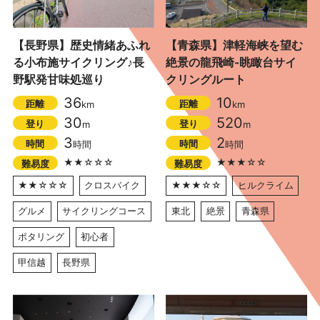
【長野県】歴史情緒あふれ
【青森県】津軽海峡を望む
る小布施サイクリング♪長
絶景の龍飛崎-眺瞰台サイ
野駅発甘味処巡り
クリングルート
36
10
距離
距離
km
km
30
520
登り
登り
m
m
3
2
時間
時間
時間
時間
★★☆☆☆
★★★☆☆
難易度
難易度
★★☆☆☆
クロスバイク
★★★☆☆
ヒルクライム
グルメ
サイクリングコース
東北
絶景
青森県
ポタリング
初心者
甲信越
長野県