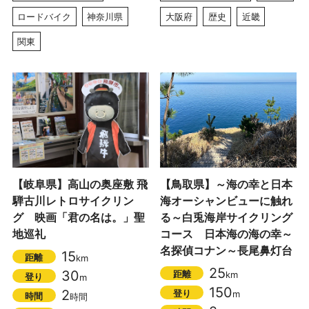
ロードバイク
神奈川県
大阪府
歴史
近畿
関東
【岐阜県】高山の奥座敷 飛
【鳥取県】～海の幸と日本
騨古川レトロサイクリン
海オーシャンビューに触れ
グ 映画「君の名は。」聖
る～白兎海岸サイクリング
地巡礼
コース 日本海の海の幸～
名探偵コナン～長尾鼻灯台
15
距離
km
25
30
距離
km
登り
m
150
2
登り
m
時間
時間