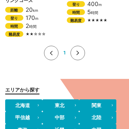
リングコース
400
登り
m
20
距離
km
5
時間
時間
170
登り
m
★★★★★
難易度
2
時間
時間
★★☆☆☆
難易度
1
エリアから探す
北海道
東北
関東
甲信越
中部
北陸