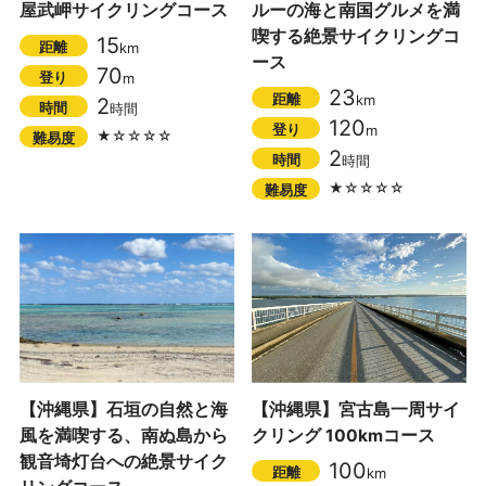
屋武岬サイクリングコース
ルーの海と南国グルメを満
喫する絶景サイクリングコ
15
距離
km
ース
70
登り
m
23
距離
km
2
時間
時間
120
登り
m
★☆☆☆☆
難易度
2
時間
時間
★☆☆☆☆
難易度
【沖縄県】石垣の自然と海
【沖縄県】宮古島一周サイ
風を満喫する、南ぬ島から
クリング 100kmコース
観音埼灯台への絶景サイク
100
距離
km