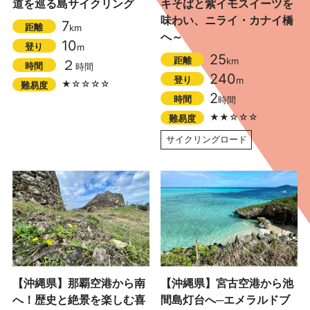
道を巡る島サイクリング
キそばと紫イモスイーツを
味わい、ニライ・カナイ橋
7
距離
km
へ～
10
登り
m
25
距離
km
２
時間
時間
240
登り
m
★☆☆☆☆
難易度
2
時間
時間
★★☆☆☆
難易度
サイクリングロード
【沖縄県】那覇空港から南
【沖縄県】宮古空港から池
へ！歴史と絶景を楽しむ喜
間島灯台へ─エメラルドブ