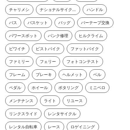
チャリメシ
ナショナルサイクルルート
ハンドル
バス
バスケット
バッグ
バーテープ交換
パワースポット
パンク修理
ヒルクライム
ビワイチ
ピストバイク
ファットバイク
ファミリー
フェリー
フォトコンテスト
フレーム
ブレーキ
ヘルメット
ベル
ペダル
ホイール
ポタリング
ミニベロ
メンテナンス
ライト
リユース
リンクスライド
レンタサイクル
レンタル自転車
レース
ロゲイニング