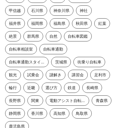
甲信越
石川県
神奈川県
神社
福井県
福岡県
福島県
秋田県
紅葉
絶景
群馬県
自然
自転車図鑑
自転車相談室
自転車通勤
自転車通勤スタイル
茨城県
街乗り自転車
観光
試乗会
謎解き
講習会
足利市
輪行
近畿
選び方
鉄道
長崎県
長野県
関東
電動アシスト自転車
青森県
静岡県
香川県
高知県
鳥取県
鹿児島県