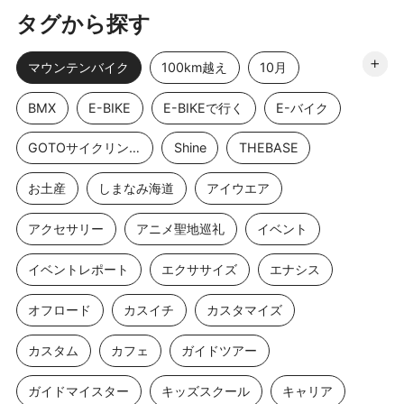
タグから探す
マウンテンバイク
100km越え
10月
BMX
E-BIKE
E-BIKEで行く
E-バイク
GOTOサイクリングスポット
Shine
THEBASE
お土産
しまなみ海道
アイウエア
アクセサリー
アニメ聖地巡礼
イベント
イベントレポート
エクササイズ
エナシス
オフロード
カスイチ
カスタマイズ
カスタム
カフェ
ガイドツアー
ガイドマイスター
キッズスクール
キャリア