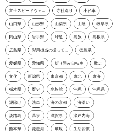
富士スピードウェイ2
寺社巡り
小径車
山口県
山形県
山梨県
山陰
岐阜県
岡山県
岩手県
峠道
島旅
島根県
広島県
彩用担当の撮っておき
徳島県
愛媛県
愛知県
折り畳み自転車
散走
文化
新潟県
東京都
東北
東海
栃木県
歴史
水族館
沖縄
沖縄県
泥除け
洗車
海の京都
海沿い
淡路島
温泉
滋賀県
瀬戸内海
熊本県
琵琶湖
環境
生活習慣