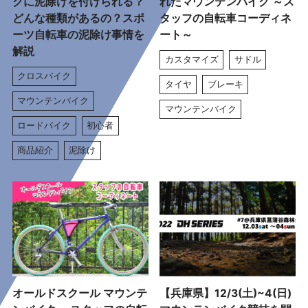
クに泥除けを付けられる？
れたマウンテンバイク ～ス
どんな種類があるの？スポ
タッフの自転車コーディネ
ーツ自転車の泥除け事情を
ート～
解説
カスタマイズ
サドル
クロスバイク
タイヤ
ブレーキ
マウンテンバイク
マウンテンバイク
ロードバイク
初心者
商品紹介
泥除け
オールドスクール マウンテ
【兵庫県】12/3(土)~4(日)