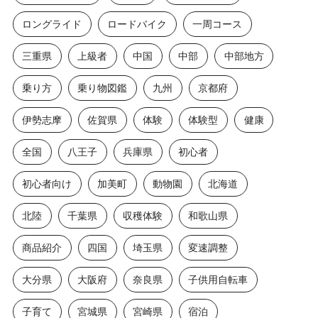
ロングライド
ロードバイク
一周コース
三重県
上級者
中国
中部
中部地方
乗り方
乗り物図鑑
九州
京都府
伊勢志摩
佐賀県
体験
体験型
健康
全国
八王子
兵庫県
初心者
初心者向け
加美町
動物園
北海道
北陸
千葉県
収穫体験
和歌山県
商品紹介
四国
埼玉県
変速調整
大分県
大阪府
奈良県
子供用自転車
子育て
宮城県
宮崎県
宿泊