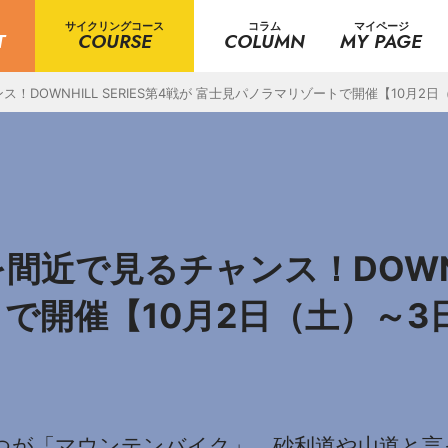
サイクリングコース
コラム
マイページ
T
COURSE
COLUMN
MY PAGE
DOWNHILL SERIES第4戦が 富士見パノラマリゾートで開催【10月2
近で見るチャンス！DOWNHIL
で開催【10月2日（土）～3
つが「マウンテンバイク」。砂利道や山道と言