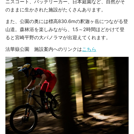
ニスコート、バッテリーカー、日本庭園など、自然がそ
のままに生かされた施設がたくさんあります。
また、公園の奥には標高830.6mの釈迦ヶ岳につながる登
山道。森林浴を楽しみながら、1.5～2時間ほどかけて登
ると宮崎平野の大パノラマが出迎えてくれます。
法華嶽公園 施設案内へのリンクは
こちら