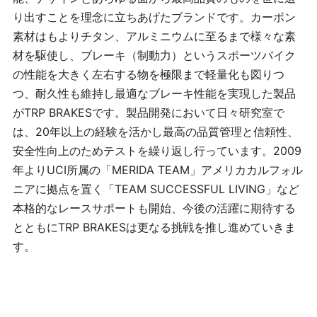
り出すことを理念に立ちあげたブランドです。カーボン
素材はもよりチタン、アルミニウムに至るまで様々な素
材を駆使し、ブレーキ（制動力）というスポーツバイク
の性能を大きく左右する物を極限まで軽量化も図りつ
つ、耐久性も維持し最適なブレーキ性能を実現した製品
が
TRP BRAKES
です。製品開発において日々研究室で
は、
20
年以上の経験を活かし最高の品質管理と信頼性、
安全性向上のためテストを繰り返し行っています。
2009
年より
UCI
所属の「
MERIDA TEAM
」アメリカカルフォル
ニアに拠点を置く「
TEAM SUCCESSFUL LIVING
」など
本格的なレースサポートも開始、今後の活躍に期待する
とともに
TRP BRAKES
は更なる挑戦を推し進めていきま
す。