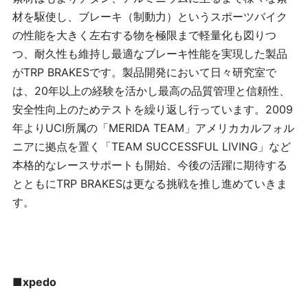
材を駆使し、ブレーキ（制動力）というスポーツバイク
の性能を大きく左右する物を極限まで軽量化も図りつ
つ、耐久性も維持し最適なブレーキ性能を実現した製品
が
TRP BRAKES
です。製品開発において日々研究室で
は、
20
年以上の経験を活かし最高の品質管理と信頼性、
安全性向上のためテストを繰り返し行っています。
2009
年より
UCI
所属の「
MERIDA TEAM
」アメリカカルフォル
ニアに拠点を置く「
TEAM SUCCESSFUL LIVING
」など
本格的なレースサポートも開始、今後の活躍に期待する
とともに
TRP BRAKES
は更なる挑戦を推し進めていきま
す。
■
xpedo