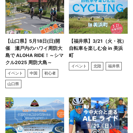
【山口県】5月18日(日)開
【福井県】3/21（火・祝）
催 瀬戸内のハワイ周防大
自転車を楽しむ会 in 美浜
島で ALOHA RIDE！～シマ
町
クル2025 周防大島～
イベント
北陸
福井県
イベント
中国
初心者
山口県