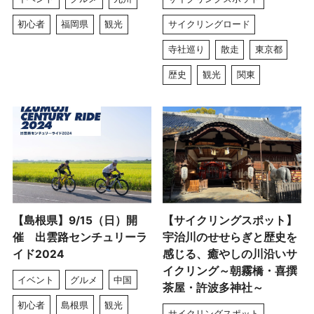
初心者
福岡県
観光
サイクリングロード
寺社巡り
散走
東京都
歴史
観光
関東
【島根県】9/15（日）開
【サイクリングスポット】
催 出雲路センチュリーラ
宇治川のせせらぎと歴史を
イド2024
感じる、癒やしの川沿いサ
イクリング～朝霧橋・喜撰
イベント
グルメ
中国
茶屋・許波多神社～
初心者
島根県
観光
サイクリングスポット