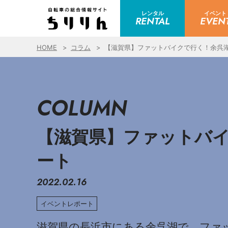
レンタル
イベント
RENTAL
EVEN
HOME
コラム
【滋賀県】ファットバイクで行く！余呉湖
COLUMN
【滋賀県】ファットバイ
ート
2022.02.16
イベントレポート
滋賀県の長浜市にある余呉湖で、ファ