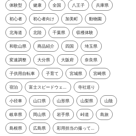
体験型
健康
全国
八王子
兵庫県
初心者
初心者向け
加美町
動物園
北海道
北陸
千葉県
収穫体験
和歌山県
商品紹介
四国
埼玉県
変速調整
大分県
大阪府
奈良県
子供用自転車
子育て
宮城県
宮崎県
宿泊
富士スピードウェイ2
寺社巡り
小径車
山口県
山形県
山梨県
山陰
岐阜県
岡山県
岩手県
峠道
島旅
島根県
広島県
彩用担当の撮っておき