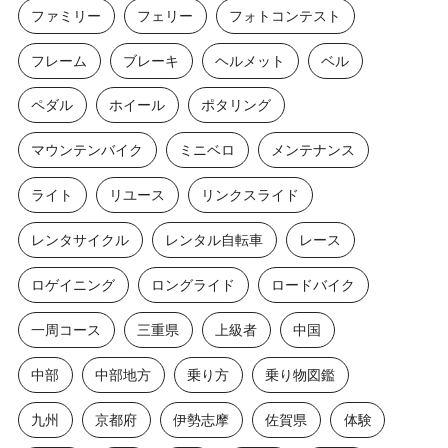
ファミリー
フェリー
フォトコンテスト
フレーム
ブレーキ
ヘルメット
ベル
ペダル
ホイール
ポタリング
マウンテンバイク
ミニベロ
メンテナンス
ライト
リユース
リンクスライド
レンタサイクル
レンタル自転車
レース
ロゲイニング
ロングライド
ロードバイク
一周コース
三重県
上級者
中国
中部
中部地方
乗り方
乗り物図鑑
九州
京都府
伊勢志摩
佐賀県
体験