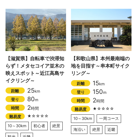
【滋賀県】自転車で渋滞知
【和歌山県】本州最南端の
らず！メタセコイア並木の
地を目指す～串本町サイク
映えスポット～近江高島サ
リング～
イクリング～
15
距離
km
25
150
距離
km
登り
m
80
2
登り
m
時間
時間
2
時間
時間
★☆☆☆☆
難易度
★☆☆☆☆
難易度
10～30km
一周コース
10～30km
初心者
絶景
海沿い
絶景
近畿
観光
近畿