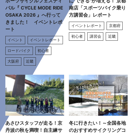
ポーツサイクルフェスティ
に"できる"が増える！ 京都
バル『 CYCLE MODE RIDE
南店「スポーツバイク乗り
OSAKA 2026 』へ行って
方講習会」レポート
きました！ イベントレポ
イベントレポート
京都府
ート
初心者
講習会
近畿
イベント
イベントレポート
ロードバイク
初心者
大阪府
近畿
あさひスタッフが走る！京
冬に行きたい！～全国各地
丹波の秋を満喫！自主練サ
のおすすめサイクリングコ