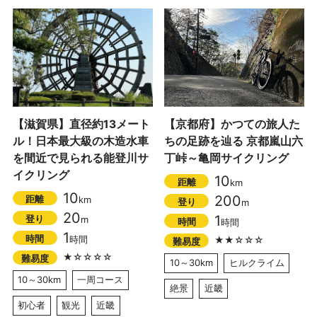
【滋賀県】直径約13メート
【京都府】かつての旅人た
ル！日本最大級の木造水車
ちの足跡を辿る 京都嵐山六
を間近で見られる能登川サ
丁峠～亀岡サイクリング
イクリング
10
距離
km
10
200
距離
km
登り
m
20
1
登り
m
時間
時間
1
時間
時間
★★☆☆☆
難易度
★☆☆☆☆
難易度
10～30km
ヒルクライム
10～30km
一周コース
絶景
近畿
初心者
観光
近畿