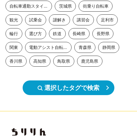
自転車通勤スタイル
茨城県
街乗り自転車
観光
試乗会
謎解き
講習会
足利市
輪行
選び方
鉄道
長崎県
長野県
関東
電動アシスト自転車
青森県
静岡県
香川県
高知県
鳥取県
鹿児島県
選択したタグで検索