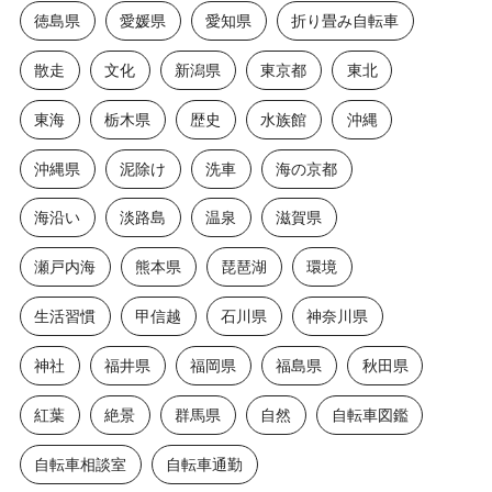
徳島県
愛媛県
愛知県
折り畳み自転車
散走
文化
新潟県
東京都
東北
東海
栃木県
歴史
水族館
沖縄
沖縄県
泥除け
洗車
海の京都
海沿い
淡路島
温泉
滋賀県
瀬戸内海
熊本県
琵琶湖
環境
生活習慣
甲信越
石川県
神奈川県
神社
福井県
福岡県
福島県
秋田県
紅葉
絶景
群馬県
自然
自転車図鑑
自転車相談室
自転車通勤