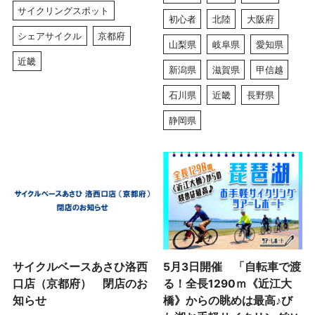
サイクリングスポット
初心者
北陸
大阪府
シェアサイクル
京都府
山梨県
岐阜県
愛知県
近畿
新潟県
滋賀県
甲信越
石川県
近畿
長野県
静岡県
サイクルベースあさひ洛西
5月3日開催 「自転車で渡
口店（京都府） 閉店のお
る！全長1290ｍ《近江大
知らせ
橋》からの眺めは最高♪び