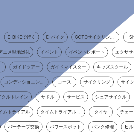
E-BIKEで行く
E-バイク
GOTOサイクリングスポット
Sh
アニメ聖地巡礼
イベント
イベントレポート
エクササ
ェ
ガイドツアー
ガイドマイスター
キッズスクール
コンディショニングストレッチ
コース
サイクリング
サイ
イクルトレイン
サドル
サービス
シェアサイクル
イムトライアル
タイムトライアルバイク
タイヤ
チェー
バーテープ交換
パワースポット
パンク修理
ヒル