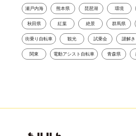
瀬戸内海
熊本県
琵琶湖
環境
秋田県
紅葉
絶景
群馬県
街乗り自転車
観光
試乗会
謎解き
関東
電動アシスト自転車
青森県