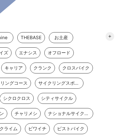
ine
THEBASE
お土産
イズ
エナシス
オフロード
キャリア
クランク
クロスバイク
クリングコース
サイクリングスポット
シクロクロス
シティサイクル
ン
チャリメシ
ナショナルサイクルルート
クライム
ビワイチ
ピストバイク