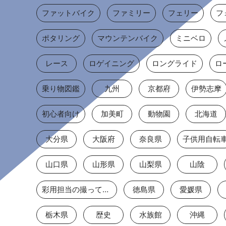
ファットバイク
ファミリー
フェリー
フ
ポタリング
マウンテンバイク
ミニベロ
レース
ロゲイニング
ロングライド
ロ
乗り物図鑑
九州
京都府
伊勢志摩
初心者向け
加美町
動物園
北海道
大分県
大阪府
奈良県
子供用自転
山口県
山形県
山梨県
山陰
彩用担当の撮っておき
徳島県
愛媛県
栃木県
歴史
水族館
沖縄