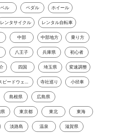
ベル
ペダル
ホイール
レンタサイクル
レンタル自転車
中部
中部地方
乗り方
八王子
兵庫県
初心者
介
四国
埼玉県
変速調整
富士スピードウェイ2
寺社巡り
小径車
島根県
広島県
潟県
東京都
東北
東海
淡路島
温泉
滋賀県