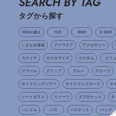
SEARCH BY TAG
タグから探す
100km越え
10月
BMX
E-BIKE
しまなみ海道
アイウエア
アクセサリー
カスイチ
カスタマイズ
カスタム
カフ
グラベル
グリップ
グルメ
グローブ
サイクリングツアー
サイクリングロード
サ
シートポスト
スイーツ
スプロケット
タ
ハンドル
バス
バスケット
バッグ