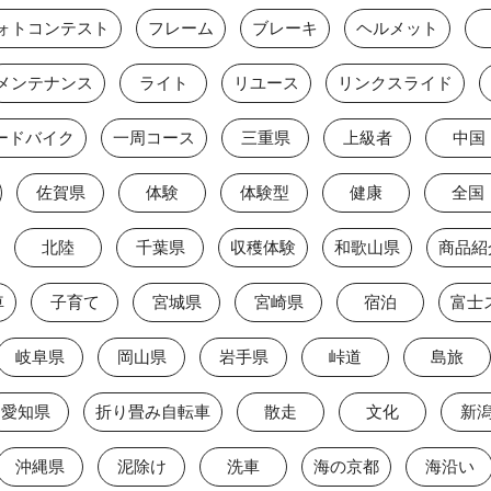
ォトコンテスト
フレーム
ブレーキ
ヘルメット
メンテナンス
ライト
リユース
リンクスライド
ードバイク
一周コース
三重県
上級者
中国
佐賀県
体験
体験型
健康
全国
北陸
千葉県
収穫体験
和歌山県
商品紹
車
子育て
宮城県
宮崎県
宿泊
岐阜県
岡山県
岩手県
峠道
島旅
愛知県
折り畳み自転車
散走
文化
新
沖縄県
泥除け
洗車
海の京都
海沿い