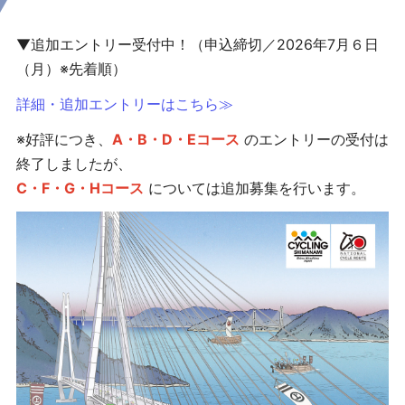
▼追加エントリー受付中！（申込締切／
2026
年
7
月６日
（月）※先着順）
詳細・追加エントリーはこちら≫
※好評につき、
A・B・D・Eコース
のエントリーの受付は
終了しましたが、
C・F・G・Hコース
については追加募集を行います。