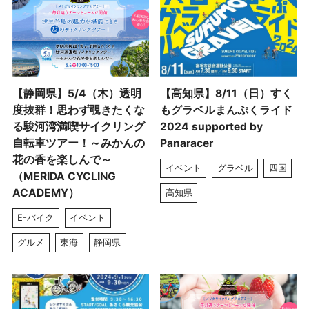
【静岡県】5/4（木）透明
【高知県】8/11（日）すく
度抜群！思わず覗きたくな
もグラベルまんぷくライド
る駿河湾満喫サイクリング
2024 supported by
自転車ツアー！～みかんの
Panaracer
花の香を楽しんで～
イベント
グラベル
四国
（MERIDA CYCLING
ACADEMY）
高知県
E-バイク
イベント
グルメ
東海
静岡県