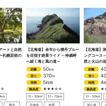
アートと自然
【北海道】余市から積丹ブルー
【北海道】
〜札幌芸術の
を目指す絶景ライド ～神威岬
ングコース
へ続く海と風の道～
然と火山の
50
4
km
距離
距離
370
4
m
登り
登り
5
4
時間
時間
時間
☆☆
★★★☆☆
★
難易度
難易度
0km
31～50km
51～70km
31～50km
観光
北海道
絶景
初心者