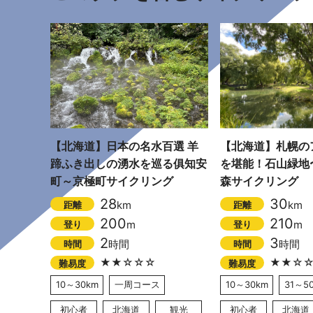
【北海道】日本の名水百選 羊
【北海道】札幌の
蹄ふき出しの湧水を巡る俱知安
を堪能！石山緑地
町～京極町サイクリング
森サイクリング
28
30
km
km
距離
距離
200
210
m
m
登り
登り
2
3
時間
時間
時間
時間
★★☆☆☆
★★☆
難易度
難易度
10～30km
一周コース
10～30km
31～5
初心者
北海道
観光
初心者
北海道