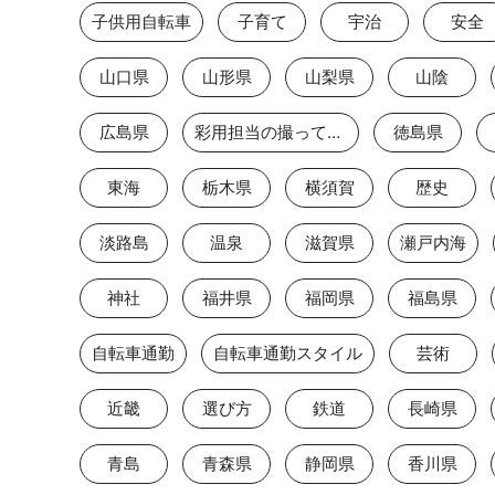
子供用自転車
子育て
宇治
安全
山口県
山形県
山梨県
山陰
広島県
彩用担当の撮っておき
徳島県
東海
栃木県
横須賀
歴史
淡路島
温泉
滋賀県
瀬戸内海
神社
福井県
福岡県
福島県
自転車通勤
自転車通勤スタイル
芸術
近畿
選び方
鉄道
長崎県
青島
青森県
静岡県
香川県