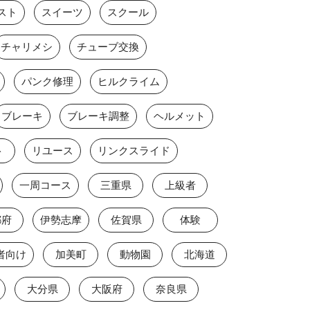
スト
スイーツ
スクール
チャリメシ
チューブ交換
パンク修理
ヒルクライム
ブレーキ
ブレーキ調整
ヘルメット
ト
リユース
リンクスライド
一周コース
三重県
上級者
都府
伊勢志摩
佐賀県
体験
者向け
加美町
動物園
北海道
大分県
大阪府
奈良県