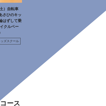
（土）自転車
あさひのキッ
輪はずして乗
サイクルベー
）
キッズスクール
コース