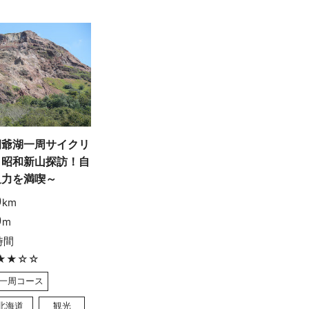
洞爺湖一周サイクリ
～昭和新山探訪！自
迫力を満喫～
0
km
0
m
時間
★★☆☆
一周コース
北海道
観光