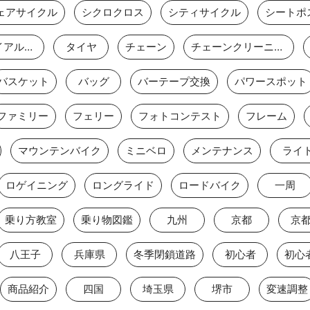
ェアサイクル
シクロクロス
シティサイクル
シートポ
タイムトライアルバイク
タイヤ
チェーン
チェーンクリーニング
バスケット
バッグ
バーテープ交換
パワースポット
ファミリー
フェリー
フォトコンテスト
フレーム
マウンテンバイク
ミニベロ
メンテナンス
ライ
ロゲイニング
ロングライド
ロードバイク
一周
乗り方教室
乗り物図鑑
九州
京都
京
八王子
兵庫県
冬季閉鎖道路
初心者
初心
商品紹介
四国
埼玉県
堺市
変速調整