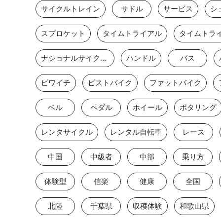
サイクルトレイン
サドル
サービス
シ
スプロケット
タイムトライアル
ナショナルサイクルルート
ハンドル
バス
ビワイチ
ピストバイク
ファットバイク
ベル
ペダル
ホイール
ポタリング
レンタサイクル
レンタル自転車
レース
中国
中級者
中部
乗り方
体験型
信楽
健康
全国
北陸
千葉県
収穫体験
和歌山県