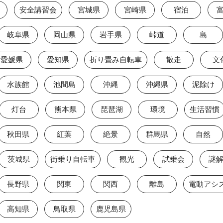
安全講習会
宮城県
宮崎県
宿泊
岐阜県
岡山県
岩手県
峠道
島
愛媛県
愛知県
折り畳み自転車
散走
文
水族館
池間島
沖縄
沖縄県
泥除け
灯台
熊本県
琵琶湖
環境
生活習慣
秋田県
紅葉
絶景
群馬県
自然
茨城県
街乗り自転車
観光
試乗会
謎
長野県
関東
関西
離島
高知県
鳥取県
鹿児島県