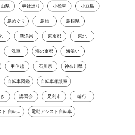
富山県
寺社巡り
小径車
小豆島
島めぐり
島旅
島根県
化
新潟県
東京都
東北
洗車
海の京都
海沿い
甲信越
石川県
神奈川県
自転車図鑑
自転車相談室
解き
講習会
足利市
輪行
電動アシスト 自転車
電動アシスト自転車