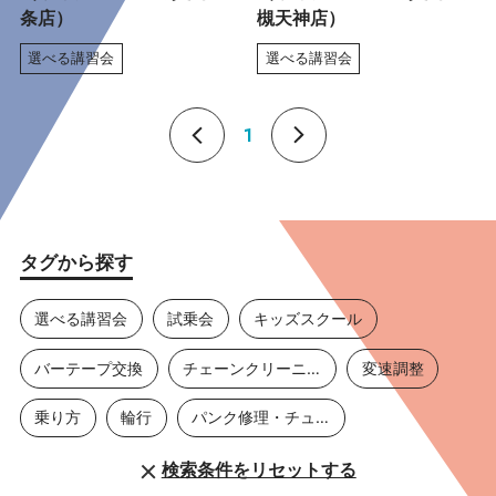
条店）
槻天神店）
選べる講習会
選べる講習会
1
タグから探す
選べる講習会
試乗会
キッズスクール
バーテープ交換
チェーンクリーニング
変速調整
乗り方
輪行
パンク修理・チューブ交換
検索条件をリセットする