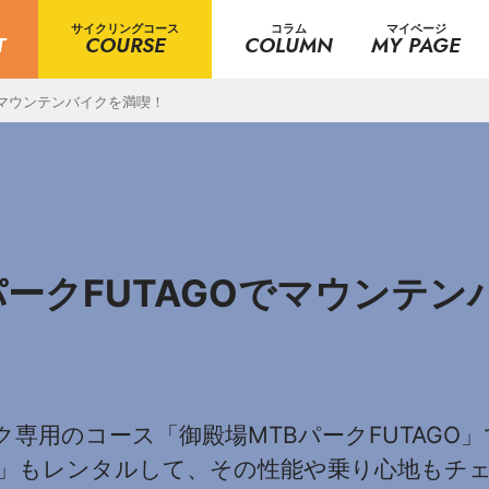
サイクリングコース
コラム
マイページ
T
COURSE
COLUMN
MY PAGE
でマウンテンバイクを満喫！
パークFUTAGOでマウンテ
専用のコース「御殿場MTBパークFUTAGO
KE」もレンタルして、その性能や乗り心地も