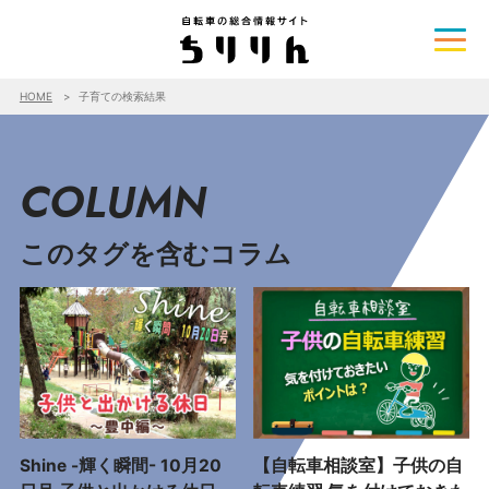
HOME
子育ての検索結果
COLUMN
このタグを含むコラム
Shine -輝く瞬間- 10月20
【自転車相談室】子供の自