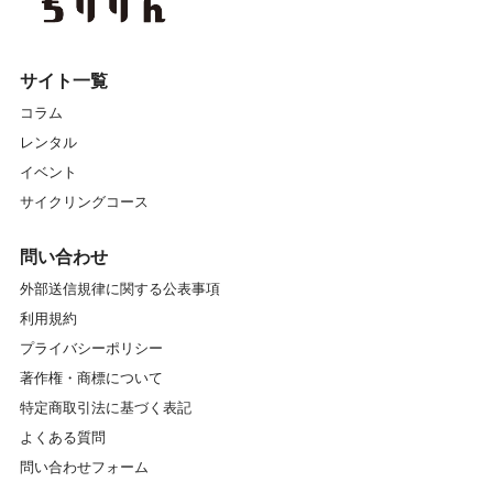
イベントレポート
エクササイズ
エナシス
オフロード
カスイチ
カスタマイズ
サイト一覧
コラム
カスタム
カフェ
ガイドツアー
レンタル
ガイドマイスター
キッズスクール
キャリア
イベント
サイクリングコース
クランク
クロスバイク
グラベル
問い合わせ
グリップ
グルメ
グローブ
外部送信規律に関する公表事項
利用規約
コンディショニングストレッチ
コース
サイクリング
プライバシーポリシー
サイクリングコース
サイクリングスポット
著作権・商標について
特定商取引法に基づく表記
サイクリングツアー
サイクリングロード
よくある質問
問い合わせフォーム
サイクルトレイン
サドル
サービス