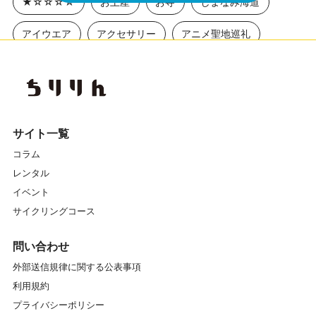
★☆☆☆☆
お土産
お寺
しまなみ海道
アイウエア
アクセサリー
アニメ聖地巡礼
アワイチ
イベント
イベントレポート
エクササイズ
エナシス
オフロード
カスイチ
カスタマイズ
カスタム
カフェ
サイト一覧
コラム
ガイドツアー
ガイドマイスター
レンタル
キッズスクール
キャリア
クランク
イベント
サイクリングコース
クロスバイク
グラベル
グリップ
グルメ
問い合わせ
グローブ
コンディショニングストレッチ
コース
外部送信規律に関する公表事項
利用規約
サイクリング
サイクリングコース
プライバシーポリシー