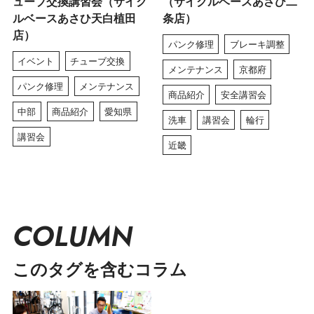
ューブ交換講習会（サイク
（サイクルベースあさひ二
ルベースあさひ天白植田
条店）
店）
パンク修理
ブレーキ調整
イベント
チューブ交換
メンテナンス
京都府
パンク修理
メンテナンス
商品紹介
安全講習会
中部
商品紹介
愛知県
洗車
講習会
輪行
講習会
近畿
COLUMN
このタグを含むコラム