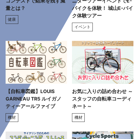
コンテストで結果を残す減
ニターツアーイベントでE-
量とは？
バイクを体験！ 城山E-バイ
ク体験ツアー
健康
イベント
【自転車図鑑】LOUIS
お気に入りの詰め合わせ ～
GARNEAU TR5 ルイガノ
スタッフの自転車コーディ
ティーアールファイブ
ネート～
機材
機材