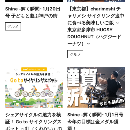
Shine -輝く瞬間- 1月20日
【東京都】charimeshi チ
号 子どもと遊ぶ神戸の街
ャリメシ サイクリング途中
に食べる美味しいご飯 ～
グルメ
東京都多摩市 HUGSY
DOUGHNUT（ハグジード
ーナツ）～
グルメ
シェアサイクルの魅力を検
Shine -輝く瞬間- 1月1日号
証！ Go to サイクリングス
今年の目標は金メダル獲
ポット ～紅（くれない）の
得！