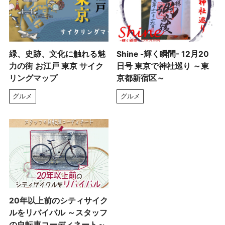
緑、史跡、文化に触れる魅
Shine -輝く瞬間- 12月20
力の街 お江戸 東京 サイク
日号 東京で神社巡り ～東
リングマップ
京都新宿区～
グルメ
グルメ
20年以上前のシティサイク
ルをリバイバル ～スタッフ
の自転車コーディネート～