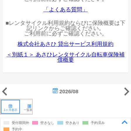
「よくある質問」
■レンタサイクル利用規約ならびに保険概要は下
記リンクからご確認ください。
ご利用前に必ずご確認ください。
株式会社あさひ 貸出サービス利用規約
＜別紙１＞ あさひレンタサイクル自転車保険補
償概要
2026/08
1ヶ月表示
一覧表示
受付期間外
空きなし
空きあり
予約済み
予約中