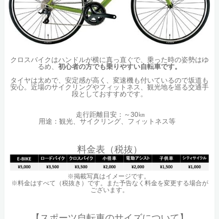
クロスバイクはハンドルが横に真っ直ぐで、乗った時の姿勢はゆ
るめ、
初心者の方でも乗りやすい自転車です。
タイヤは太めで、安定感が高く、変速機も付いているので坂道も
安心。近場のサイクリングやフィットネス、観光地を巡る交通手
段としておすすめです。
走行距離目安：～30㎞
用途：観光、サイクリング、フィットネス等
料金表（税抜）
※掲載写真はイメージです。
※料金はすべて（税抜き）です。また予告なく料金を変更する場合が
ございます。
【スポーツ自転車のサイズについて】