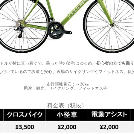
ドルが横に真っ直ぐで、乗った時の姿勢はゆるめ、
初心者の方でも乗り
も付いているので坂道も安心。近場のサイクリングやフィットネス、観
走行距離目安：～30㎞
用途：観光、サイクリング、フィットネス等
料金表（税抜）