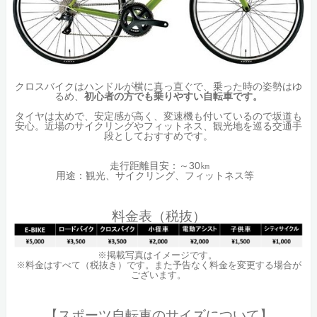
クロスバイクはハンドルが横に真っ直ぐで、乗った時の姿勢はゆ
るめ、
初心者の方でも乗りやすい自転車です。
タイヤは太めで、安定感が高く、変速機も付いているので坂道も
安心。近場のサイクリングやフィットネス、観光地を巡る交通手
段としておすすめです。
走行距離目安：～30㎞
用途：観光、サイクリング、フィットネス等
料金表（税抜）
※掲載写真はイメージです。
※料金はすべて（税抜き）です。また予告なく料金を変更する場合が
ございます。
【スポーツ自転車のサイズについて】