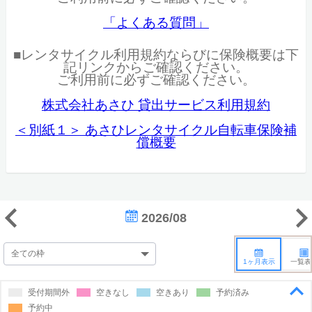
「よくある質問」
■レンタサイクル利用規約ならびに保険概要は下
記リンクからご確認ください。
ご利用前に必ずご確認ください。
株式会社あさひ 貸出サービス利用規約
＜別紙１＞ あさひレンタサイクル自転車保険補
償概要
2026/08
1ヶ月表示
一覧表
受付期間外
空きなし
空きあり
予約済み
予約中