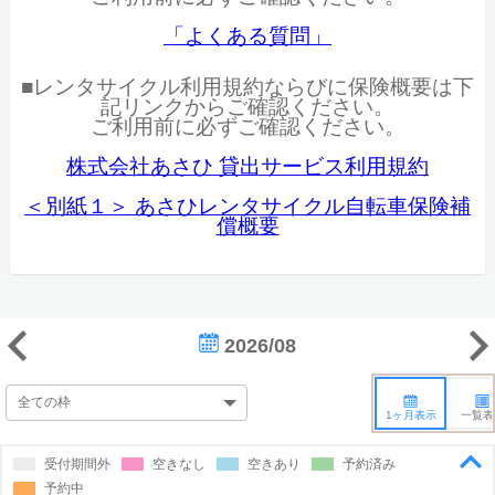
「よくある質問」
■レンタサイクル利用規約ならびに保険概要は下
記リンクからご確認ください。
ご利用前に必ずご確認ください。
株式会社あさひ 貸出サービス利用規約
＜別紙１＞ あさひレンタサイクル自転車保険補
償概要
2026/08
1ヶ月表示
一覧表
受付期間外
空きなし
空きあり
予約済み
予約中