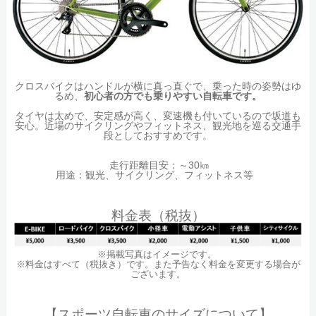
クロスバイクはハンドルが横に真っ直ぐで、乗った時の姿勢はゆ
るめ、
初心者の方でも乗りやすい自転車です。
タイヤは太めで、安定感が高く、変速機も付いているので坂道も
安心。近場のサイクリングやフィットネス、観光地を巡る交通手
段としておすすめです。
走行距離目安：～30㎞
用途：観光、サイクリング、フィットネス等
料金表（税抜）
※掲載写真はイメージです。
※料金はすべて（税抜き）です。また予告なく料金を変更する場合が
ございます。
【スポーツ自転車のサイズについて】