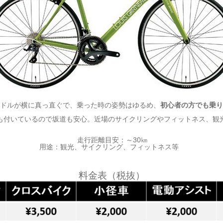
ドルが横に真っ直ぐで、乗った時の姿勢はゆるめ、
初心者の方でも乗り
も付いているので坂道も安心。近場のサイクリングやフィットネス、観
走行距離目安：～30㎞
用途：観光、サイクリング、フィットネス等
料金表（税抜）