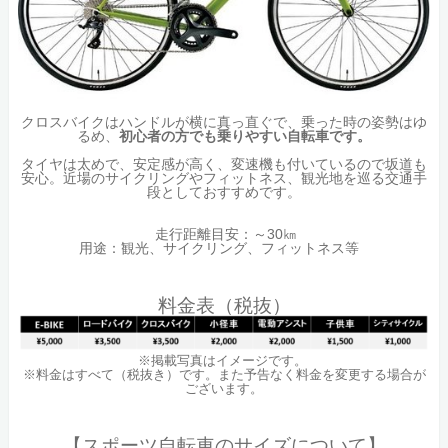
クロスバイクはハンドルが横に真っ直ぐで、乗った時の姿勢はゆ
るめ、
初心者の方でも乗りやすい自転車です。
タイヤは太めで、安定感が高く、変速機も付いているので坂道も
安心。近場のサイクリングやフィットネス、観光地を巡る交通手
段としておすすめです。
走行距離目安：～30㎞
用途：観光、サイクリング、フィットネス等
料金表（税抜）
※掲載写真はイメージです。
※料金はすべて（税抜き）です。また予告なく料金を変更する場合が
ございます。
【スポーツ自転車のサイズについて】