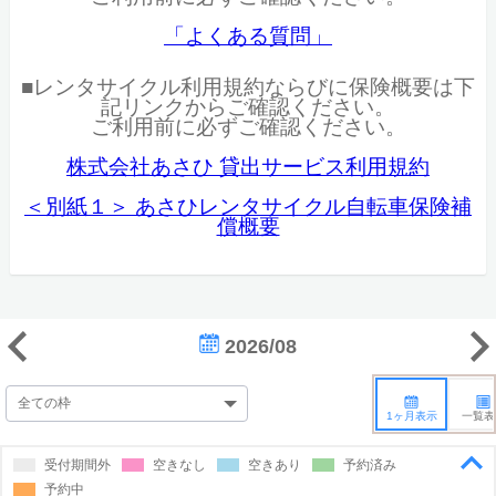
「よくある質問」
■レンタサイクル利用規約ならびに保険概要は下
記リンクからご確認ください。
ご利用前に必ずご確認ください。
株式会社あさひ 貸出サービス利用規約
＜別紙１＞ あさひレンタサイクル自転車保険補
償概要
2026/08
1ヶ月表示
一覧表
受付期間外
空きなし
空きあり
予約済み
予約中