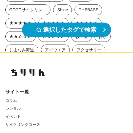
GOTOサイクリングスポット
Shine
THEBASE
★★★★★
★★★★☆
★★★☆☆
選択したタグで検索
★★☆☆☆
★☆☆☆☆
お土産
お寺
しまなみ海道
アイウエア
アクセサリー
アニメ聖地巡礼
アワイチ
イベント
イベントレポート
エクササイズ
エナシス
オフロード
カスイチ
カスタマイズ
サイト一覧
コラム
カスタム
カフェ
ガイドツアー
レンタル
ガイドマイスター
キャリア
クランク
イベント
サイクリングコース
クロスバイク
グラベル
グリップ
グルメ