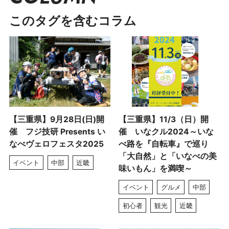
このタグを含むコラム
【三重県】9月28日(日)開
【三重県】11/3（日）開
催 フジ技研 Presents い
催 いなクル2024～いな
なべヴェロフェスタ2025
べ路を『自転車』で巡り
「大自然」と「いなべの美
イベント
中部
近畿
味いもん」を満喫～
イベント
グルメ
中部
初心者
観光
近畿