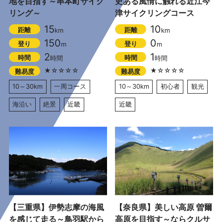
地を目指す～串本町サイク
史ある風情に触れる近江今
リング～
津サイクリングコース
15
10
距離
距離
km
km
150
0
登り
登り
m
m
2
1
時間
時間
時間
時間
★☆☆☆☆
★☆☆☆☆
難易度
難易度
10～30km
一周コース
10～30km
初心者
観光
海沿い
絶景
近畿
近畿
【三重県】伊勢志摩の海風
【奈良県】美しい高原 曽爾
を感じて走る～鳥羽駅から
高原を目指す～ならクルサ