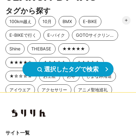
タグから探す
100km越え
10月
BMX
E-BIKE
E-BIKEで行く
E-バイク
GOTOサイクリングスポット
Shine
THEBASE
★★★★★
★★★★☆
★★★☆☆
★★☆☆☆
選択したタグで検索
★☆☆☆☆
お土産
お寺
しまなみ海道
アイウエア
アクセサリー
アニメ聖地巡礼
アワイチ
イベント
イベントレポート
エクササイズ
エナシス
オフロード
カスイチ
カスタマイズ
カスタム
カフェ
サイト一覧