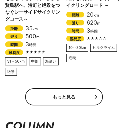
賢島駅へ、港町と絶景をつ
イクリングロード ～
なぐシーサイドサイクリン
20
距離
km
グコース～
620
登り
m
35
距離
km
3
時間
時間
500
登り
m
★★★☆☆
難易度
3
時間
時間
10～30km
ヒルクライム
★★★☆☆
難易度
近畿
31～50km
中部
海沿い
絶景
もっと見る
COLUMN