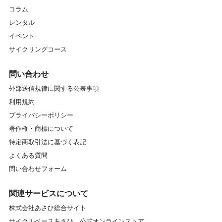
コラム
ガイドツアー
ガイドマイスター
レンタル
キッズスクール
キャリア
クランク
イベント
サイクリングコース
クロスバイク
グラベル
グリップ
グルメ
問い合わせ
グローブ
コンディショニングストレッチ
コース
外部送信規律に関する公表事項
利用規約
サイクリング
サイクリングコース
プライバシーポリシー
サイクリングスポット
サイクリングツアー
著作権・商標について
特定商取引法に基づく表記
サイクリングロード
サイクルトレイン
よくある質問
問い合わせフォーム
サドル
サービス
シェアサイクル
シクロクロス
シティサイクル
シートポスト
関連サービスについて
株式会社あさひ総合サイト
スイーツ
スクール
スプロケット
サイクルベースあさひ 公式オンラインストア