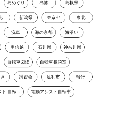
島めぐり
島旅
島根県
化
新潟県
東京都
東北
洗車
海の京都
海沿い
甲信越
石川県
神奈川県
自転車図鑑
自転車相談室
解き
講習会
足利市
輪行
電動アシスト 自転車
電動アシスト自転車