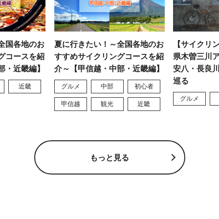
全国各地のお
夏に行きたい！～全国各地のお
【サイクリ
グコースを紹
すすめサイクリングコースを紹
県木曽三川
部・近畿編】
介～【甲信越・中部・近畿編】
安八・長良
巡る
近畿
グルメ
中部
初心者
グルメ
甲信越
観光
近畿
もっと見る