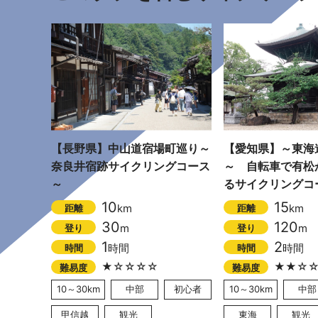
【長野県】中山道宿場町巡り～
【愛知県】～東海
奈良井宿跡サイクリングコース
～ 自転車で有松
～
るサイクリングコ
10
15
km
km
距離
距離
30
120
m
m
登り
登り
1
2
時間
時間
時間
時間
★☆☆☆☆
★★☆
難易度
難易度
10～30km
中部
初心者
10～30km
中部
甲信越
観光
東海
観光