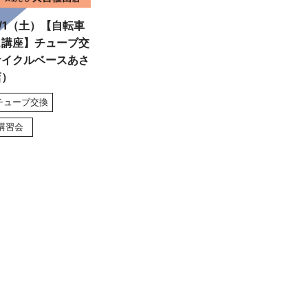
/1（土）【自転車
ス講座】チューブ交
サイクルベースあさ
店）
チューブ交換
講習会