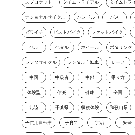
スプロケット
タイムトライアル
ナショナルサイクルルート
ハンドル
バス
ビワイチ
ピストバイク
ファットバイク
ベル
ペダル
ホイール
ポタリング
レンタサイクル
レンタル自転車
レース
中国
中級者
中部
乗り方
体験型
信楽
健康
全国
北陸
千葉県
収穫体験
和歌山県
子供用自転車
子育て
宇治
安全