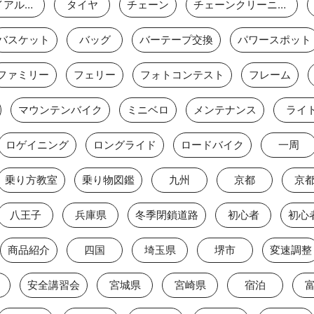
タイムトライアルバイク
タイヤ
チェーン
チェーンクリーニング
バスケット
バッグ
バーテープ交換
パワースポット
ファミリー
フェリー
フォトコンテスト
フレーム
マウンテンバイク
ミニベロ
メンテナンス
ライ
ロゲイニング
ロングライド
ロードバイク
一周
乗り方教室
乗り物図鑑
九州
京都
京
八王子
兵庫県
冬季閉鎖道路
初心者
初心
商品紹介
四国
埼玉県
堺市
変速調整
安全講習会
宮城県
宮崎県
宿泊