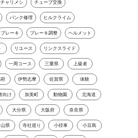
チャリメシ
チューブ交換
パンク修理
ヒルクライム
ブレーキ
ブレーキ調整
ヘルメット
ト
リユース
リンクスライド
一周コース
三重県
上級者
都府
伊勢志摩
佐賀県
体験
者向け
加美町
動物園
北海道
大分県
大阪府
奈良県
富山県
寺社巡り
小径車
小豆島