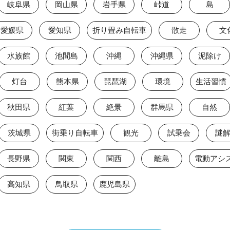
岐阜県
岡山県
岩手県
峠道
島
愛媛県
愛知県
折り畳み自転車
散走
文
水族館
池間島
沖縄
沖縄県
泥除け
灯台
熊本県
琵琶湖
環境
生活習慣
秋田県
紅葉
絶景
群馬県
自然
茨城県
街乗り自転車
観光
試乗会
謎
長野県
関東
関西
離島
高知県
鳥取県
鹿児島県