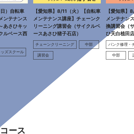
（日）自転車
【愛知県】8/11（火）【自転車
【愛知県】8
メンテナンス
メンテナンス講座】チェーンク
メンテナン
～あさひキッ
リーニング講習会（サイクルベ
換講習会（
クルベース西
ースあさひ猪子石店）
ひ天白植田
チェーンクリーニング
中部
パンク修理・
キッズスクール
講習会
中部
コース