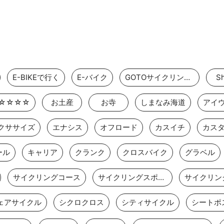
E-BIKEで行く
E-バイク
GOTOサイクリングスポット
Sh
☆☆☆☆
お土産
お寺
しまなみ海道
アイ
クササイズ
エナシス
オフロード
カスイチ
カス
ール
キャリア
クランク
クロスバイク
グラベル
サイクリングコース
サイクリングスポット
サイクリン
ェアサイクル
シクロクロス
シティサイクル
シートポ