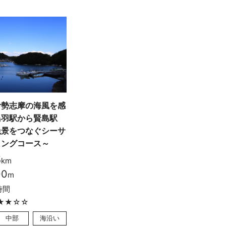
伊勢志摩の海風を感
鳥羽駅から賢島駅
絶景をつなぐシーサ
リングコース～
5
km
00
m
時間
★★☆☆
中部
海沿い