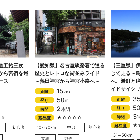
道五拾三次
【愛知県】名古屋駅発着で巡る
【三重県】
から宮宿を巡
歴史とレトロな街並みライド
じて走る～
ース
～熱田神宮から神宮小路へ～
へ、港町と
イドサイク
15
km
距離
3
50
距離
m
登り
5
2
登り
時間
時間
3
時間
☆☆
★☆☆☆☆
難易度
★
難易度
初心者
10～30km
中部
初心者
31～50km
東海
観光