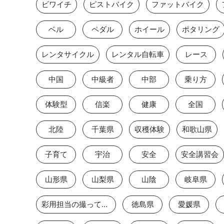
ビワイチ
ピストバイク
ファットバイク
ベル
ペダル
ホイール
ポタリング
レンタサイクル
レンタル自転車
レース
中国
中級者
中部
乗り方
体験型
信楽
健康
全国
北陸
千葉県
収穫体験
和歌山県
子育て
宇治
安全
安全講習会
山形県
山梨県
山陰
岐阜県
彩用担当の撮っておき
徳島県
愛媛県