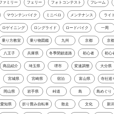
ファミリー
フェリー
フォトコンテスト
フレーム
マウンテンバイク
ミニベロ
メンテナンス
ライ
ロゲイニング
ロングライド
ロードバイク
一周
乗り方教室
乗り物図鑑
九州
京都
京
八王子
兵庫県
冬季閉鎖道路
初心者
初心
商品紹介
埼玉県
堺市
変速調整
大分県
宮城県
宮崎県
宿泊
富山県
寺社巡
岡山県
岩手県
峠道
島
島めぐり
愛知県
折り畳み自転車
散走
文化
新