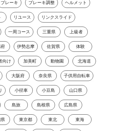
ブレーキ
ブレーキ調整
ヘルメット
ト
リユース
リンクスライド
一周コース
三重県
上級者
都府
伊勢志摩
佐賀県
体験
者向け
加美町
動物園
北海道
大阪府
奈良県
子供用自転車
り
小径車
小豆島
山口県
島旅
島根県
広島県
潟県
東京都
東北
東海