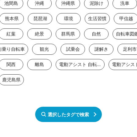
池間島
沖縄
沖縄県
泥除け
洗車
熊本県
琵琶湖
環境
生活習慣
甲信越
紅葉
絶景
群馬県
自然
自転車図
街乗り自転車
観光
試乗会
謎解き
足利市
関西
離島
電動アシスト 自転車
電動アシス
鹿児島県
選択したタグで検索