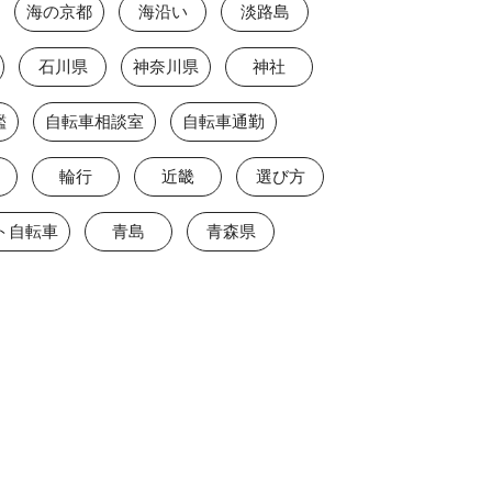
海の京都
海沿い
淡路島
石川県
神奈川県
神社
鑑
自転車相談室
自転車通勤
輪行
近畿
選び方
ト自転車
青島
青森県