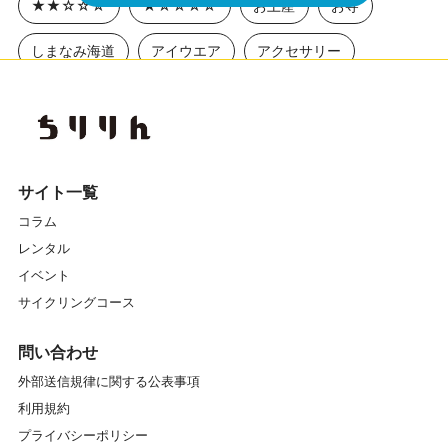
★★☆☆☆
★☆☆☆☆
お土産
お寺
しまなみ海道
アイウエア
アクセサリー
アニメ聖地巡礼
アワイチ
イベント
イベントレポート
エクササイズ
エナシス
オフロード
カスイチ
カスタマイズ
サイト一覧
コラム
カスタム
カフェ
ガイドツアー
レンタル
ガイドマイスター
キッズスクール
キャリア
イベント
サイクリングコース
クランク
クロスバイク
グラベル
問い合わせ
グリップ
グルメ
グローブ
外部送信規律に関する公表事項
利用規約
コンディショニングストレッチ
コース
サイクリング
プライバシーポリシー