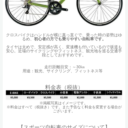
クロスバイクはハンドルが横に真っ直ぐで、乗った時の姿勢はゆ
るめ、
初心者の方でも乗りやすい自転車です。
タイヤは太めで、安定感が高く、変速機も付いているので坂道も
安心。近場のサイクリングやフィットネス、観光地を巡る交通手
段としておすすめです。
走行距離目安：～30㎞
用途：観光、サイクリング、フィットネス等
料金表（税抜）
※掲載写真はイメージです。
※料金はすべて（税抜き）です。また予告なく料金を変更する場合が
ございます。
【スポーツ自転車のサイズについて】