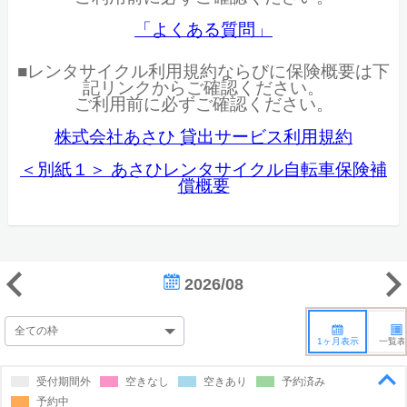
「よくある質問」
■レンタサイクル利用規約ならびに保険概要は下
記リンクからご確認ください。
ご利用前に必ずご確認ください。
株式会社あさひ 貸出サービス利用規約
＜別紙１＞ あさひレンタサイクル自転車保険補
償概要
2026/08
1ヶ月表示
一覧表
受付期間外
空きなし
空きあり
予約済み
予約中