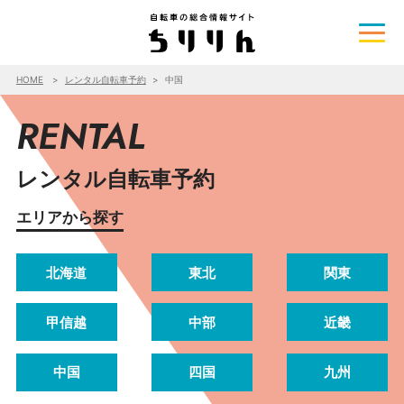
HOME
レンタル自転車予約
中国
RENTAL
レンタル自転車予約
エリアから探す
北海道
東北
関東
甲信越
中部
近畿
中国
四国
九州