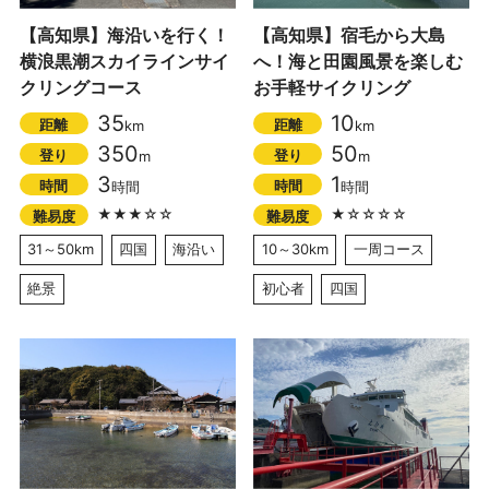
【高知県】海沿いを行く！
【高知県】宿毛から大島
横浪黒潮スカイラインサイ
へ！海と田園風景を楽しむ
クリングコース
お手軽サイクリング
35
10
距離
距離
km
km
350
50
登り
登り
m
m
3
1
時間
時間
時間
時間
★★★☆☆
★☆☆☆☆
難易度
難易度
31～50km
四国
海沿い
10～30km
一周コース
絶景
初心者
四国