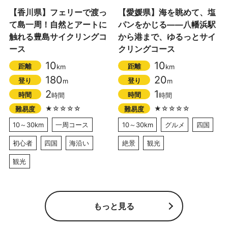
【香川県】フェリーで渡っ
【愛媛県】海を眺めて、塩
て島一周！自然とアートに
パンをかじる――八幡浜駅
触れる豊島サイクリングコ
から港まで、ゆるっとサイ
ース
クリングコース
10
10
距離
距離
km
km
180
20
登り
登り
m
m
2
1
時間
時間
時間
時間
★☆☆☆☆
★☆☆☆☆
難易度
難易度
10～30km
一周コース
10～30km
グルメ
四国
初心者
四国
海沿い
絶景
観光
観光
もっと見る