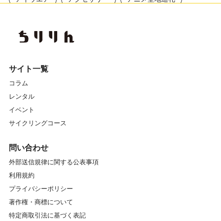
アワイチ
イベント
イベントレポート
エクササイズ
エナシス
オフロード
カスイチ
カスタマイズ
カスタム
カフェ
サイト一覧
コラム
ガイドツアー
ガイドマイスター
レンタル
キッズスクール
キャリア
クランク
イベント
サイクリングコース
クロスバイク
グラベル
グリップ
グルメ
問い合わせ
グローブ
コンディショニングストレッチ
コース
外部送信規律に関する公表事項
利用規約
サイクリング
サイクリングコース
プライバシーポリシー
サイクリングスポット
サイクリングツアー
著作権・商標について
特定商取引法に基づく表記
サイクリングロード
サイクルトレイン