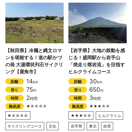
【秋田県】冷麺と縄文ロマ
【岩手県】大地の鼓動を感
ンを堪能する！道の駅かづ
じる！盛岡駅から岩手山
の発 大湯環状列石サイクリ
「焼走り熔岩流」を目指す
ング【鹿角市】
ヒルクライムコース
14
30
距離
距離
km
km
75
650
登り
登り
m
m
2
3
時間
時間
時間
時間
★☆☆☆☆
★★★☆☆
難易度
難易度
★☆☆☆☆
★★★☆☆
ヒルクライム
サイクリングコース
文化
岩手県
東北
絶景