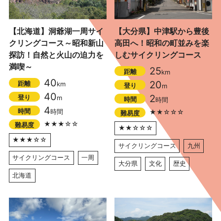
【北海道】洞爺湖一周サイ
【大分県】中津駅から豊後
クリングコース～昭和新山
高田へ！昭和の町並みを楽
探訪！自然と火山の迫力を
しむサイクリングコース
満喫～
25
距離
km
40
20
距離
km
登り
m
40
2
登り
m
時間
時間
4
時間
時間
★★☆☆☆
難易度
★★★☆☆
難易度
★★☆☆☆
★★★☆☆
サイクリングコース
九州
サイクリングコース
一周
大分県
文化
歴史
北海道