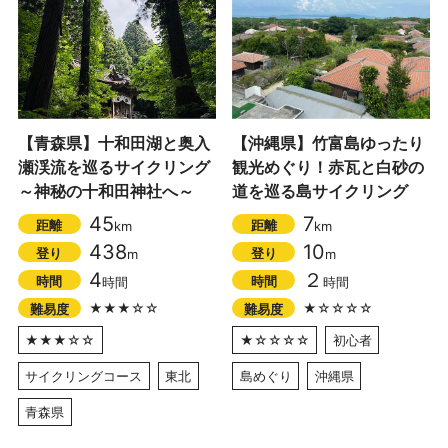
【青森県】十和田湖と奥入
【沖縄県】竹富島ゆったり
瀬渓流を巡るサイクリング
観光めぐり！赤瓦と白砂の
～神秘の十和田神社へ～
道を巡る島サイクリング
45
7
距離
距離
km
km
438
10
登り
登り
m
m
4
２
時間
時間
時間
時間
★★★☆☆
★☆☆☆☆
難易度
難易度
★★★☆☆
★☆☆☆☆
初心者
サイクリングコース
東北
島めぐり
沖縄県
青森県