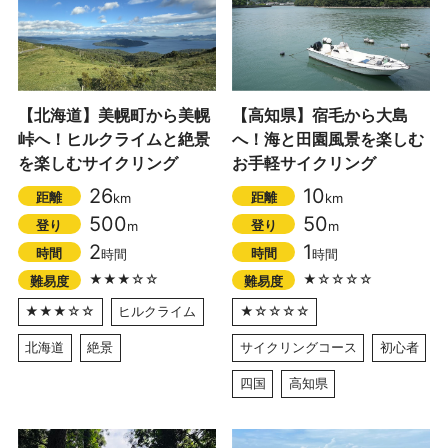
【北海道】美幌町から美幌
【高知県】宿毛から大島
峠へ！ヒルクライムと絶景
へ！海と田園風景を楽しむ
を楽しむサイクリング
お手軽サイクリング
26
10
距離
距離
km
km
500
50
登り
登り
m
m
2
1
時間
時間
時間
時間
★★★☆☆
★☆☆☆☆
難易度
難易度
★★★☆☆
ヒルクライム
★☆☆☆☆
北海道
絶景
サイクリングコース
初心者
四国
高知県