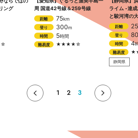
野ならではの
【愛知県】ぐるっと渥美半島一
【静岡県】
リング
周 国道42号線＆259号線
ライム -達
と駿河湾の大
75
km
距離
2
300
距離
m
登り
8
5
登り
時間
時間
4
時間
☆☆
★★★★☆
難易度
★
難易度
静岡県
1
2
3