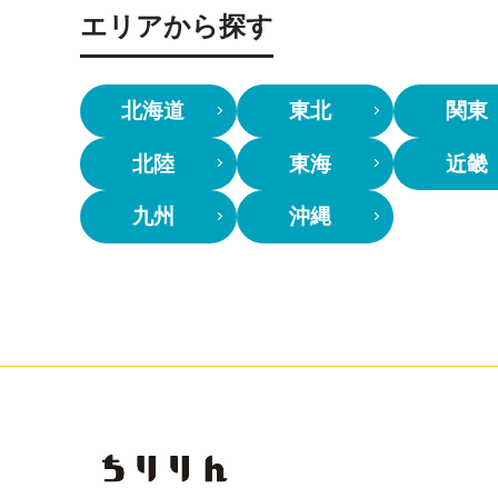
エリアから探す
北海道
東北
関東
北陸
東海
近畿
九州
沖縄