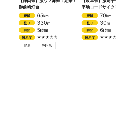
【静岡県】激ウマ海鮮！絶景！
【岐阜県】濃尾平
御前崎灯台
平地ロードサイク
65
70
km
km
距離
距離
330
30
m
m
登り
登り
5
6
時間
時間
時間
時間
★★★☆☆
★★★
難易度
難易度
絶景
静岡県