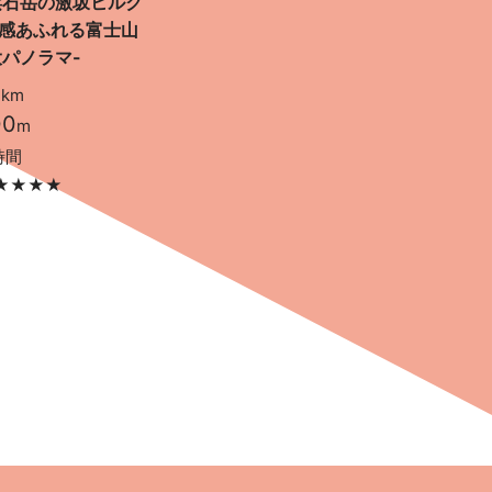
浜石岳の激坂ヒルク
成感あふれる富士山
パノラマ-
5
km
00
m
時間
★★★★