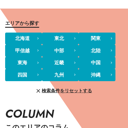
エリアから探す
北海道
東北
関東
甲信越
中部
北陸
東海
近畿
中国
四国
九州
沖縄
検索条件をリセットする
COLUMN
このエリアのコラム