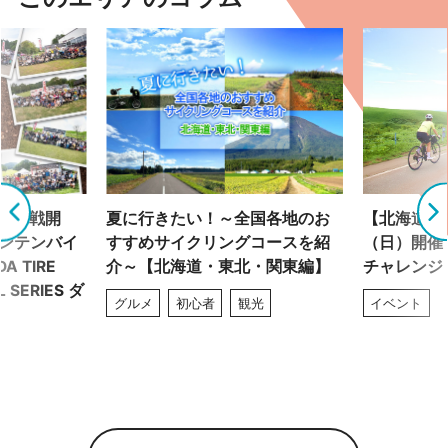
で全7戦開
夏に行きたい！～全国各地のお
【北海道】7
ウンテンバイ
すすめサイクリングコースを紹
（日）開催
A TIRE
介～【北海道・東北・関東編】
チャレンジ
L SERIES ダ
グルメ
初心者
観光
イベント