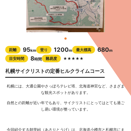
95
1200
680
距離
登り
最大標高
km
m
m
8
目安時間
難易度
★★★★★
時間
札幌サイクリストの定番ヒルクライムコース
札幌には、大通公園やさっぽろテレビ塔、北海道神宮など、さまざま
な観光スポットがあります。
自然との距離が近い年でもあり、サイクリストにとってはとても過ご
し易い環境が整っています。
今回紹介する朝里峠（あさりとうげ）は、北海道小樽市と札幌市にま