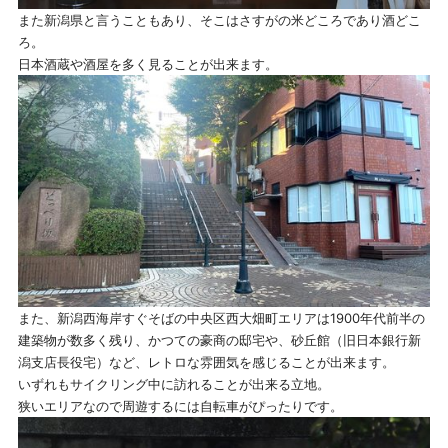
また新潟県と言うこともあり、そこはさすがの米どころであり酒どこ
ろ。
日本酒蔵や酒屋を多く見ることが出来ます。
また、新潟西海岸すぐそばの中央区西大畑町エリアは1900年代前半の
建築物が数多く残り、かつての豪商の邸宅や、砂丘館（旧日本銀行新
潟支店長役宅）など、レトロな雰囲気を感じることが出来ます。
いずれもサイクリング中に訪れることが出来る立地。
狭いエリアなので周遊するには自転車がぴったりです。