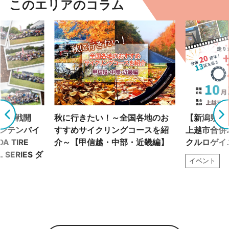
このエリアのコラム
で全7戦開
秋に行きたい！～全国各地のお
【新潟県】1
ウンテンバイ
すすめサイクリングコースを紹
上越市合併2
A TIRE
介～【甲信越・中部・近畿編】
クルロゲイ
L SERIES ダ
イベント