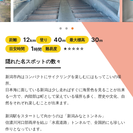
12
40
30
距離
登り
最大標高
km
m
m
1
目安時間
難易度
★☆☆☆☆
時間
隠れた名スポットの数々
新潟市内はコンパクトにサイクリングを楽しむにはもってこいの場
所。
日本海に面している新潟は少し走ればすぐに海景色を見ることが出来
る一方で、内陸部は町として栄えている場所も多く、歴史や文化、自
然をそれぞれ楽しむことが出来ます。
新潟駅をスタートして向かうのは「新潟みなとトンネル」
信濃川河口部両岸を結ぶ「水底道路」トンネルで、全国的にも珍しい
作りとなっています。