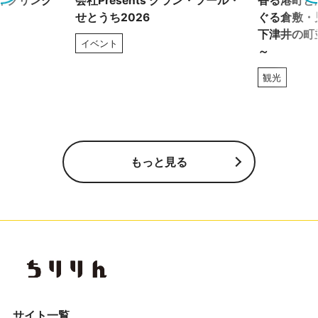
イクリング
会社Presents グラン・ツール・
香る港町と
せとうち2026
ぐる倉敷・
下津井の町
イベント
～
観光
もっと見る
サイト一覧