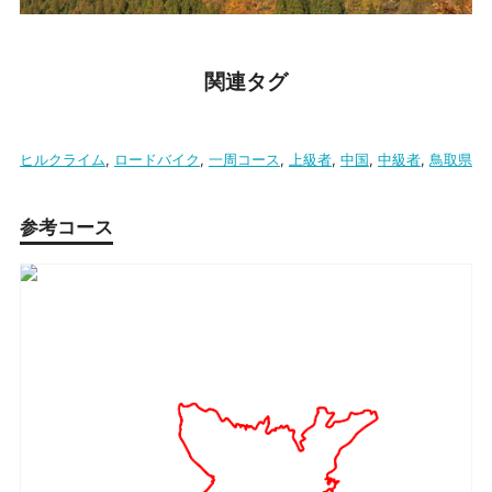
関連タグ
ヒルクライム
,
ロードバイク
,
一周コース
,
上級者
,
中国
,
中級者
,
鳥取県
参考コース