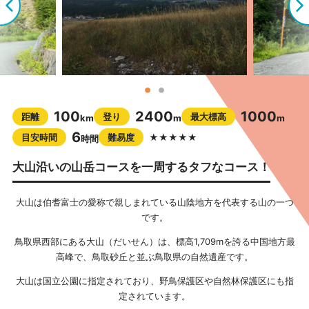
100
2400
1000
距離
登り
最大標高
km
m
m
6
目安時間
難易度
★★★★★
時間
大山沿いの山岳コースを一周するタフなコース！
大山は伯耆富士の愛称で親しまれている山陰地方を代表する山の一つ
です。
鳥取県西部にある大山（だいせん）は、標高1,709mを誇る中国地方最
高峰で、鳥取砂丘と並ぶ鳥取県の自然遺産です。
大山は国立公園に指定されており、野鳥保護区や自然林保護区にも指
定されています。