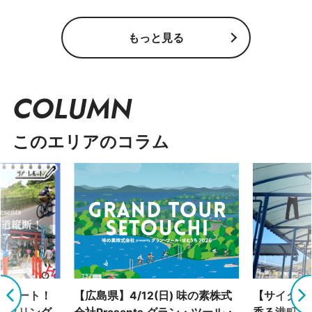
もっと見る
COLUMN
このエリアのコラム
グルート！
【広島県】4/12(日) 味の素株式
【サイクリ