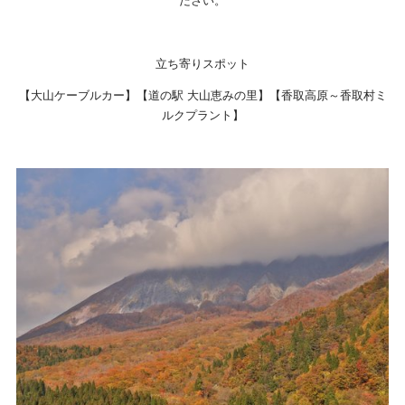
ださい。
立ち寄りスポット
【大山ケーブルカー】【道の駅 大山恵みの里】【香取高原～香取村ミ
ルクプラント】