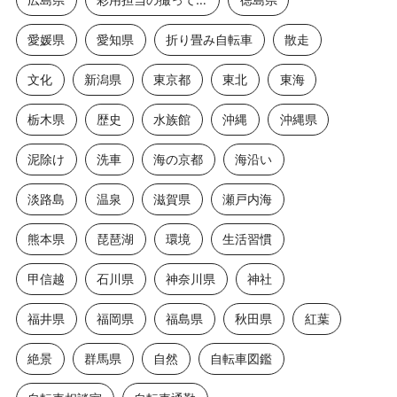
愛媛県
愛知県
折り畳み自転車
散走
文化
新潟県
東京都
東北
東海
栃木県
歴史
水族館
沖縄
沖縄県
泥除け
洗車
海の京都
海沿い
淡路島
温泉
滋賀県
瀬戸内海
熊本県
琵琶湖
環境
生活習慣
甲信越
石川県
神奈川県
神社
福井県
福岡県
福島県
秋田県
紅葉
絶景
群馬県
自然
自転車図鑑