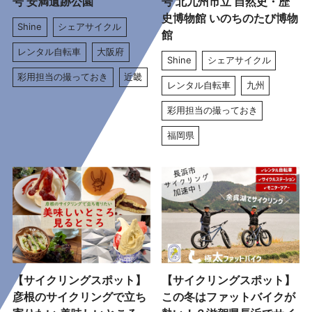
号 安満遺跡公園
号 北九州市立 自然史・歴
史博物館 いのちのたび博物
Shine
シェアサイクル
館
レンタル自転車
大阪府
Shine
シェアサイクル
彩用担当の撮っておき
近畿
レンタル自転車
九州
彩用担当の撮っておき
福岡県
【サイクリングスポット】
【サイクリングスポット】
彦根のサイクリングで立ち
この冬はファットバイクが