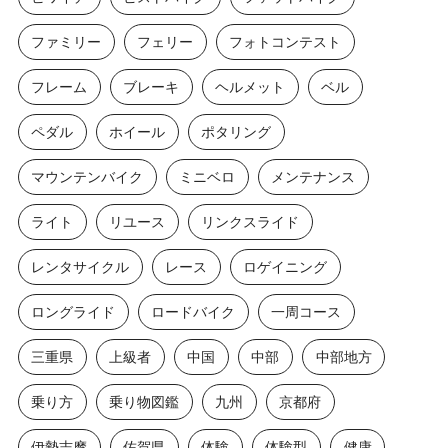
ファミリー
フェリー
フォトコンテスト
フレーム
ブレーキ
ヘルメット
ベル
ペダル
ホイール
ポタリング
マウンテンバイク
ミニベロ
メンテナンス
ライト
リユース
リンクスライド
レンタサイクル
レース
ロゲイニング
ロングライド
ロードバイク
一周コース
三重県
上級者
中国
中部
中部地方
乗り方
乗り物図鑑
九州
京都府
伊勢志摩
佐賀県
体験
体験型
健康