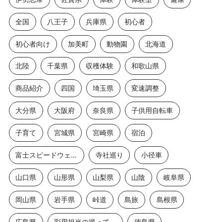
全国
八王子
兵庫県
初心者
初心者向け
加美町
動物園
北海道
北陸
千葉県
収穫体験
和歌山県
商品紹介
四国
埼玉県
変速調整
大分県
大阪府
奈良県
子供用自転車
子育て
宮城県
宮崎県
宿泊
富士スピードウェイ2
寺社巡り
小径車
山口県
山形県
山梨県
山陰
岐阜県
岡山県
岩手県
峠道
島旅
島根県
広島県
彩用担当の撮っておき
徳島県