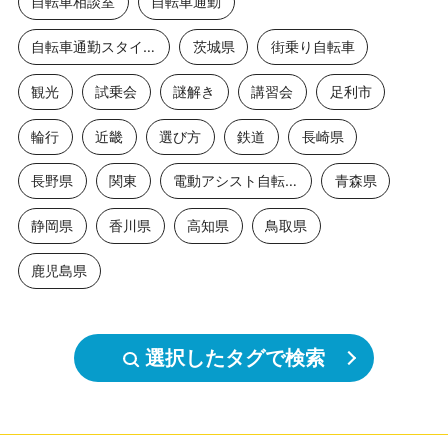
自転車相談室
自転車通勤
自転車通勤スタイル
茨城県
街乗り自転車
観光
試乗会
謎解き
講習会
足利市
輪行
近畿
選び方
鉄道
長崎県
長野県
関東
電動アシスト自転車
青森県
静岡県
香川県
高知県
鳥取県
鹿児島県
選択したタグで検索